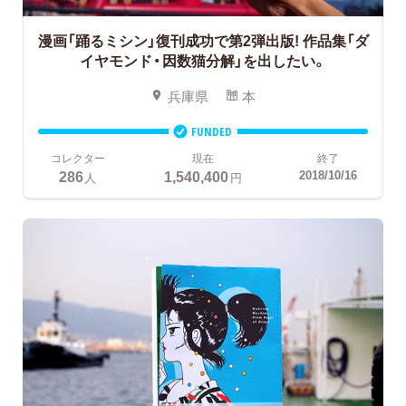
漫画「踊るミシン」復刊成功で第2弾出版!
作品集「ダ
イヤモンド・因数猫分解」を出したい。
兵庫県
本
FUNDED
コレクター
現在
終了
286
1,540,400
2018/10/16
人
円