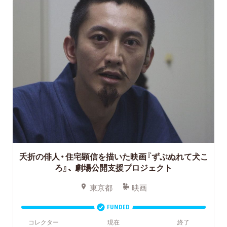
夭折の俳人・住宅顕信を描いた映画『ずぶぬれて犬こ
ろ』、
劇場公開支援プロジェクト
東京都
映画
FUNDED
コレクター
現在
終了