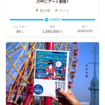
の中にアート創造！
香川県
アート
FUNDED
コレクター
現在
終了
86
1,560,000
2018/12/25
人
円