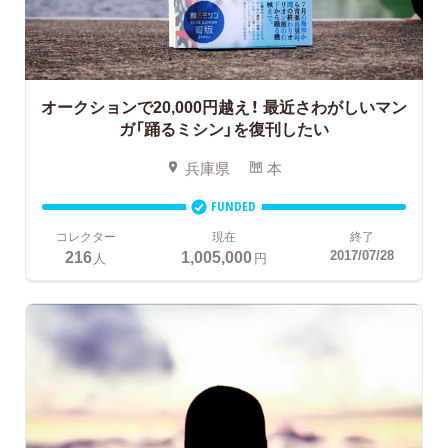
オークションで20,000円越え！
最近さわがしいマン
ガ「踊るミシン」を復刊したい
兵庫県
本
FUNDED
コレクター
現在
終了
216
1,005,000
2017/07/28
人
円