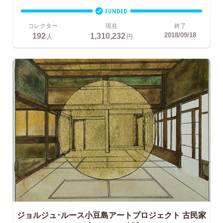
FUNDED
コレクター
現在
終了
192
1,310,232
2018/09/18
人
円
ジョルジュ･ルース小豆島アートプロジェクト
古民家