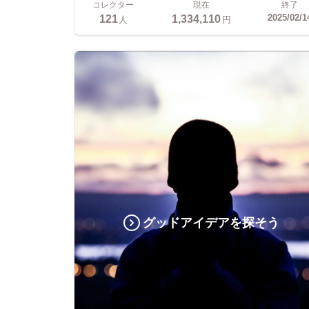
コレクター
現在
終了
121
1,334,110
2025/02/1
人
円
グッドアイデアを探そう