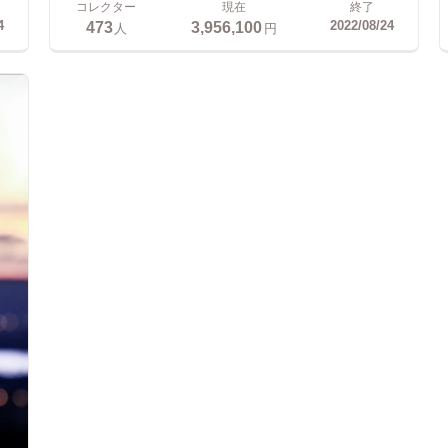
コレクター
現在
終了
473
3,956,100
4
2022/08/24
人
円