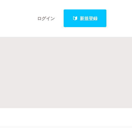
ログイン
新規登録
クト
最新進捗報告から探す