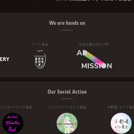
We are hands on
アート基金
社会を動かすかけ声
Our Social Action
ニシアター・エイド基金
ブックストア・エイド基金
小劇場・エイド基