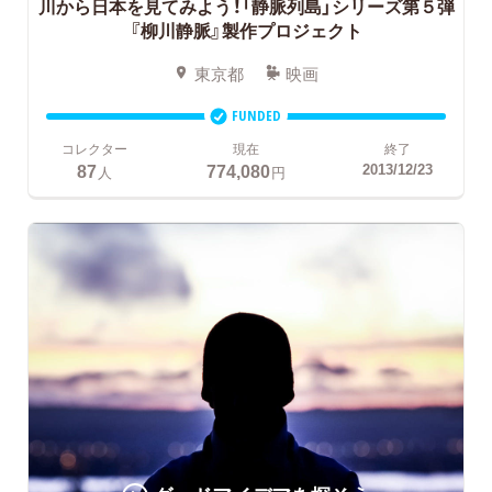
川から日本を見てみよう！「静脈列島」シリーズ第５弾
『柳川静脈』製作プロジェクト
東京都
映画
FUNDED
コレクター
現在
終了
87
774,080
2013/12/23
人
円