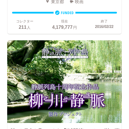
東京都
映画
FUNDED
コレクター
現在
終了
211
4,179,777
2016/02/22
人
円