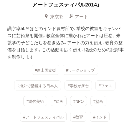
アートフェスティバル2014」
東京都
アート
識字率50％ほどのインド農村部で、学校の教室をキャンバ
スに芸術祭を開催。教室全体に描かれたアートは圧巻。未
就学の子どもたちを巻き込み、アートの力を伝え、教育の整
備を目指します。この活動を広く伝え、継続のための記録本
を制作します
#途上国支援
#ワークショップ
#海外で活躍する日本人
#学校が舞台
#フェス
#現代美術
#絵画
#NPO
#壁画
#アートフェスティバル
#教育
#インド