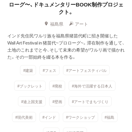
ローグ〜、ドキュメンタリーBOOK制作プロジェ
クト。
福島県
アート
インド先住民ワルリ族を福島県猪苗代町に招き開催した
Wall Art Festival in 猪苗代~プロローグ~。滞在制作を通して、
土地のこれまでと今、そして未来の希望がワルリ画で描かれ
た。その一部始終を綴る本を作る。
#建築
#フェス
#アートフェスティバル
#ブックレット
#廃校
#海外で活躍する日本人
#途上国支援
#壁画
#アートでまちづくり
#現代美術
#インド
#ワークショップ
#福島