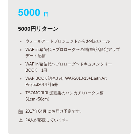
5000
円
5000円リターン
ウォールアートプロジェクトからお礼のメール
WAF in 猪苗代〜プロローグ〜の制作裏話限定アップ
デート配信
WAF in 猪苗代〜プロローグ〜ドキュメンタリー
BOOK 1冊
WAF BOOK 詰合わせ WAF2010-13+Earth Art
Project2014 計5冊
TSOMORIRI 泥藍染のハンカチ（ロータス柄
51cm×50cm）
2017年04月 にお届け予定です。
24人が応援しています。