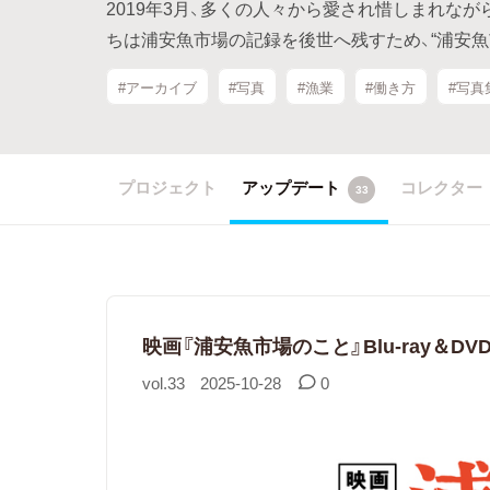
2019年3月、多くの人々から愛され惜しまれな
ちは浦安魚市場の記録を後世へ残すため、“浦安魚
#アーカイブ
#写真
#漁業
#働き方
#写真
プロジェクト
アップデート
コレクター
33
​映画『浦安魚市場のこと』Blu-ray＆D
vol.33
2025-10-28
0