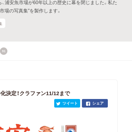
がら、浦安魚市場が60年以上の歴史に幕を閉じました。私た
市場の写真集”を製作します。
集
91
VD化決定！クラファン11/12まで
ツイート
シェア