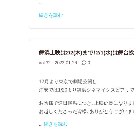
...
続きを読む
舞浜上映は2/2(木)まで！2/1(水)は舞台
vol.32
2023-01-29
0
12月より東京で劇場公開し
浦安では1/20より舞浜シネマイクスピアリ
お陰様で連日満席につき、上映延長になりま
お越しくださった皆様、ありがとうございま
...
続きを読む