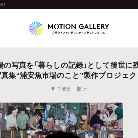
現！
Highlight
場の写真を「暮らしの記録」として後世に残
人気のプロジェクト
新着プロジェクト
終了間近のプロジェ
写真集“浦安魚市場のこと”製作プロジェク
Feature
千葉県
本
タグから探す
キュレーターから探す
特集から探す
Legendary
最新達成プロジェクト
調達額が大きいプロジェクト