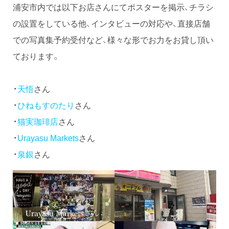
浦安市内では以下お店さんにてポスターを掲示、チラシ
の設置をしている他、インタビューの対応や、直接店舗
での写真集予約受付など、様々な形でお力をお貸し頂い
ております。
・
天悟
さん
・
ひねもすのたり
さん
・
猫実珈琲店
さん
・
Urayasu Markets
さん
・
泉銀
さん