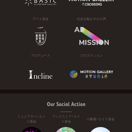
アート基金
社会を動かすかけ声
プロデュース
プロダクション
Our Social Action
ミニシアター・エイ
ブックストア・エイ
小劇場・エイド基金
ド基金
ド基金