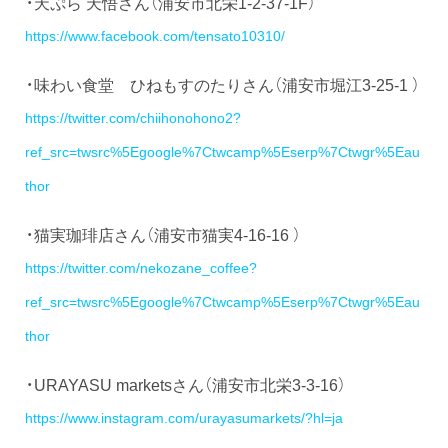
・天ぷら 天悟さん（浦安市北栄1-2-37-1F）
https://www.facebook.com/tensato10310/
・味わい食堂 ひねもすのたりさん（浦安市堀江3-25-1 ）
https://twitter.com/chiihonohono2?
ref_src=twsrc%5Egoogle%7Ctwcamp%5Eserp%7Ctwgr%5Eau
thor
・猫実珈琲店さん（浦安市猫実4-16-16 ）
https://twitter.com/nekozane_coffee?
ref_src=twsrc%5Egoogle%7Ctwcamp%5Eserp%7Ctwgr%5Eau
thor
・URAYASU marketsさん（浦安市北栄3-3-16）
https://www.instagram.com/urayasumarkets/?hl=ja