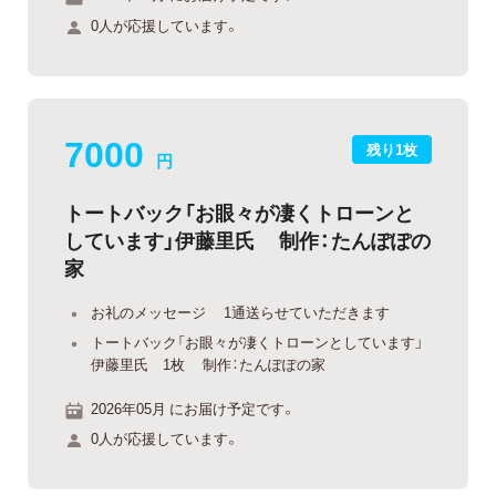
0人が応援しています。
7000
残り1枚
円
トートバック「お眼々が凄くトローンと
しています」伊藤里氏 制作：たんぽぽの
家
お礼のメッセージ 1通送らせていただきます
トートバック「お眼々が凄くトローンとしています」
伊藤里氏 1枚 制作：たんぽぽの家
2026年05月 にお届け予定です。
0人が応援しています。