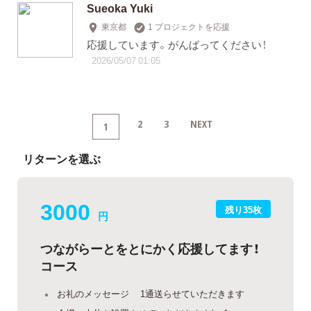
Sueoka Yuki
東京都
1 プロジェクトを応援
応援しています。がんばってください！
2026/05/07 01:05
2
3
NEXT
1
リターンを選ぶ
3000
残り35枚
円
つながらーとをとにかく応援してます！
コース
お礼のメッセージ 1通送らせていただきます