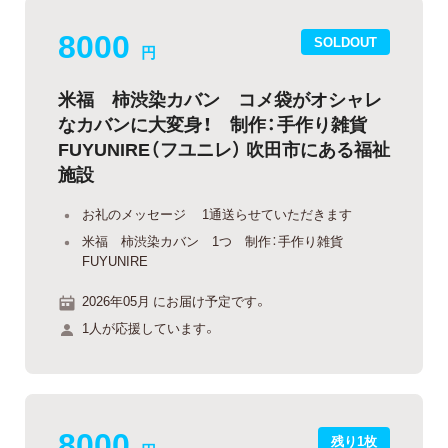
8000
SOLDOUT
円
米福 柿渋染カバン コメ袋がオシャレ
なカバンに大変身！ 制作：手作り雑貨
FUYUNIRE（フユニレ） 吹田市にある福祉
施設
お礼のメッセージ 1通送らせていただきます
米福 柿渋染カバン 1つ 制作：手作り雑貨
FUYUNIRE
2026年05月 にお届け予定です。
1人が応援しています。
8000
残り1枚