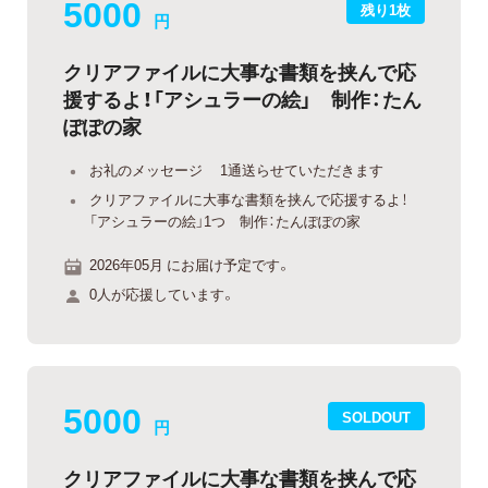
5000
残り1枚
円
クリアファイルに大事な書類を挟んで応
援するよ！「アシュラーの絵」 制作：たん
ぽぽの家
お礼のメッセージ 1通送らせていただきます
クリアファイルに大事な書類を挟んで応援するよ！
「アシュラーの絵」1つ 制作：たんぽぽの家
2026年05月 にお届け予定です。
0人が応援しています。
5000
SOLDOUT
円
クリアファイルに大事な書類を挟んで応