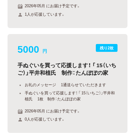
2026年05月 にお届け予定です。
1人が応援しています。
5000
残り2枚
円
手ぬぐいを買って応援します！ 「 15（いち
ご）」平井和植氏 制作：たんぽぽの家
お礼のメッセージ 1通送らせていただきます
手ぬぐいを買って応援します！ 「 15（いちご）」平井和
植氏 1枚 制作：たんぽぽの家
2026年05月 にお届け予定です。
0人が応援しています。