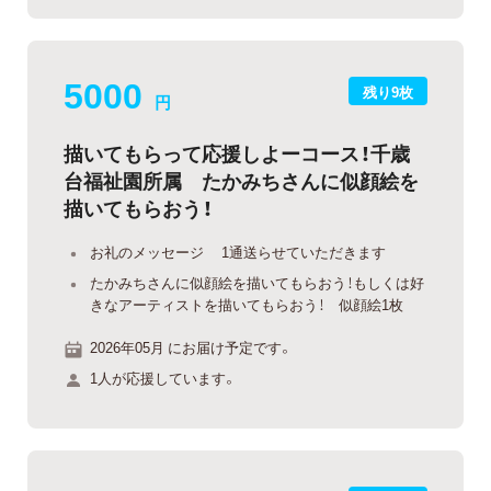
5000
残り9枚
円
描いてもらって応援しよーコース！千歳
台福祉園所属 たかみちさんに似顔絵を
描いてもらおう！
お礼のメッセージ 1通送らせていただきます
たかみちさんに似顔絵を描いてもらおう！もしくは好
きなアーティストを描いてもらおう！ 似顔絵1枚
2026年05月 にお届け予定です。
1人が応援しています。