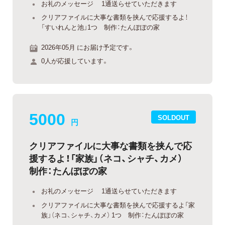
お礼のメッセージ 1通送らせていただきます
クリアファイルに大事な書類を挟んで応援するよ！
「すいれんと池」1つ 制作：たんぽぽの家
2026年05月 にお届け予定です。
0人が応援しています。
5000
SOLDOUT
円
クリアファイルに大事な書類を挟んで応
援するよ！「家族」（ネコ、シャチ、カメ）
制作：たんぽぽの家
お礼のメッセージ 1通送らせていただきます
クリアファイルに大事な書類を挟んで応援するよ「家
族」（ネコ、シャチ、カメ） 1つ 制作：たんぽぽの家