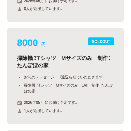
2026年05月 にお届け予定です。
0人が応援しています。
8000
SOLDOUT
円
掃除機？Tシャツ Mサイズのみ 制作：
たんぽぽの家
お礼のメッセージ 1通送らせていただきます
掃除機？Tシャツ Mサイズのみ 1枚 制作：たんぽ
ぽの家
2026年05月 にお届け予定です。
1人が応援しています。