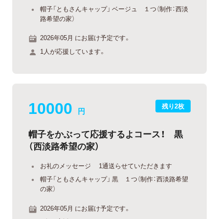
帽子「ともさんキャップ」 ベージュ １つ（制作：西淡
路希望の家）
2026年05月 にお届け予定です。
1人が応援しています。
10000
残り2枚
円
帽子をかぶって応援するよコース！ 黒
（西淡路希望の家）
お礼のメッセージ 1通送らせていただきます
帽子「ともさんキャップ」 黒 １つ（制作：西淡路希望
の家）
2026年05月 にお届け予定です。