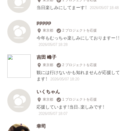
当日楽しみにしてまーす！
2026/05/07 18:48
ppppp
東京都
2 プロジェクトを応援
今年もむっちゃ楽しみにしておりますー！！
2026/05/07 18:28
吉田 峰子
東京都
2 プロジェクトを応援
観には行けないかも知れませんが応援して
ます！
2026/05/07 18:20
いくちゃん
東京都
1 プロジェクトを応援
応援しています！当日、楽しみです！
2026/05/07 18:07
幸司