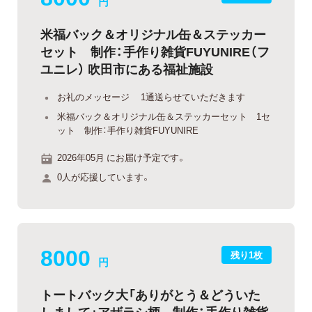
円
米福バック＆オリジナル缶＆ステッカー
セット 制作：手作り雑貨FUYUNIRE（フ
ユニレ） 吹田市にある福祉施設
お礼のメッセージ 1通送らせていただきます
米福バック＆オリジナル缶＆ステッカーセット 1セ
ット 制作：手作り雑貨FUYUNIRE
2026年05月 にお届け予定です。
0人が応援しています。
8000
残り1枚
円
トートバック大「ありがとう＆どういた
しまして」アザラシ柄 制作：手作り雑貨