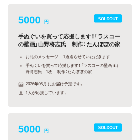
5000
SOLDOUT
円
手ぬぐいを買って応援します！「ラスコー
の壁画」山野将志氏 制作：たんぽぽの家
お礼のメッセージ 1通送らせていただきます
手ぬぐいを買って応援します！ 「ラスコーの壁画」山
野将志氏 1枚 制作：たんぽぽの家
2026年05月 にお届け予定です。
1人が応援しています。
5000
SOLDOUT
円