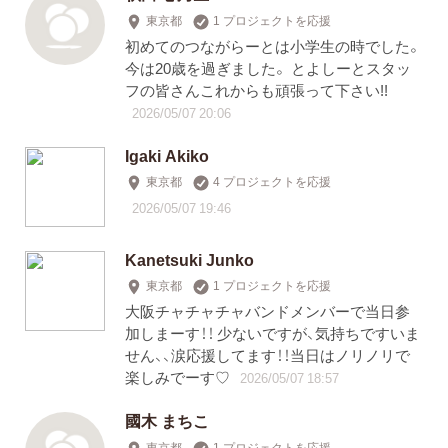
東京都
1 プロジェクトを応援
初めてのつながらーとは小学生の時でした。
今は20歳を過ぎました。 とよしーとスタッ
フの皆さんこれからも頑張って下さい!!
2026/05/07 20:06
Igaki Akiko
東京都
4 プロジェクトを応援
2026/05/07 19:46
Kanetsuki Junko
東京都
1 プロジェクトを応援
大阪チャチャチャバンドメンバーで当日参
加しまーす！！ 少ないですが、気持ちですいま
せん、、涙応援してます！！当日はノリノリで
楽しみでーす♡
2026/05/07 18:57
國木 まちこ
東京都
1 プロジェクトを応援