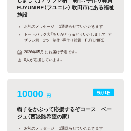
FUYUNIRE（フユニレ） 吹田市にある福祉
施設
お礼のメッセージ 1通送らせていただきます
トートバック大「ありがとう＆どういたしまして」ア
ザラシ柄 1つ 制作：手作り雑貨 FUYUNIRE
2026年05月 にお届け予定です。
0人が応援しています。
10000
残り1枚
円
帽子をかぶって応援するぞコース ベー
ジュ（西淡路希望の家）
お礼のメッセージ 1通送らせていただきます