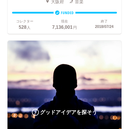
大阪府
音楽
FUNDED
コレクター
現在
終了
528
7,136,001
2018/07/24
人
円
グッドアイデアを探そう