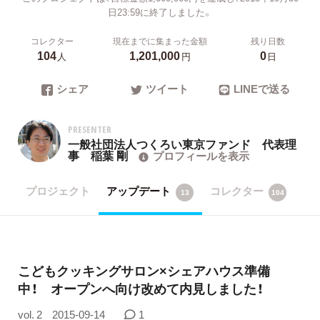
日23:59に終了しました。
コレクター
現在までに集まった金額
残り日数
104
1,201,000
0
人
円
日
シェア
ツイート
LINEで送る
PRESENTER
一般社団法人つくろい東京ファンド 代表理
事 稲葉 剛
プロフィールを表示
プロジェクト
アップデート
コレクター
13
104
こどもクッキングサロン×シェアハウス準備
中！ オープンへ向け改めて内見しました！
vol. 2
2015-09-14
1