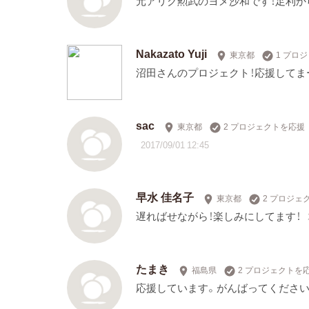
元アリク勲武のヨメ沙和です！足利
Nakazato Yuji
東京都
1 プロ
沼田さんのプロジェクト！応援してま
sac
東京都
2 プロジェクトを応援
2017/09/01 12:45
早水 佳名子
東京都
2 プロジェ
遅ればせながら！楽しみにしてます！
たまき
福島県
2 プロジェクトを
応援しています。がんばってください