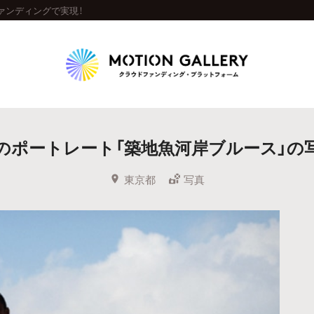
ァンディングで実現！
Highlight
ポートレート「築地魚河岸ブルース」の写
人気のプロジェクト
新着プロジェクト
終了間近のプロジェ
東京都
写真
Feature
タグから探す
キュレーターから探す
特集から探す
Legendary
最新達成プロジェクト
調達額が大きいプロジェクト