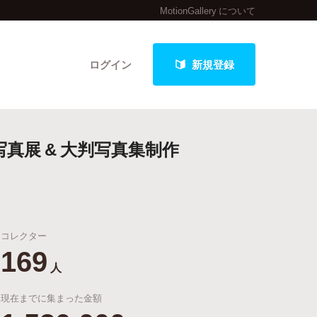
MotionGallery について
ログイン
新規登録
真展 & 大判写真集制作
クト
コレクター
最新進捗報告から探す
169
人
現在までに集まった金額