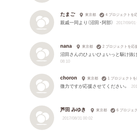
たまご
東京都
4 プロジェクトを
親戚一同より（沼田・阿部）
2017/09/01 
nana
東京都
2 プロジェクトを応
沼田さんのひょいひょいっと駆け抜け
08:10
choron
東京都
1 プロジェクト
微力ですが応援させてください。
201
芦田 みゆき
東京都
6 プロジェ
2017/08/31 00:02