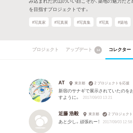
み込まれた沢山のいい顔こそが、築地の魅力だと
を目指すプロジェクトです。
#写真家
#写真展
#写真集
#写真
#築地
プロジェクト
アップデート
コレクター
14
AT
東京都
2 プロジェクトを応援
新宿のサナギで展示されていたのをお
すように。
2017/09/03 13:21
近藤 浩毅
東京都
2 プロジェク
あと少し。頑張れー！
2017/09/03 12:58