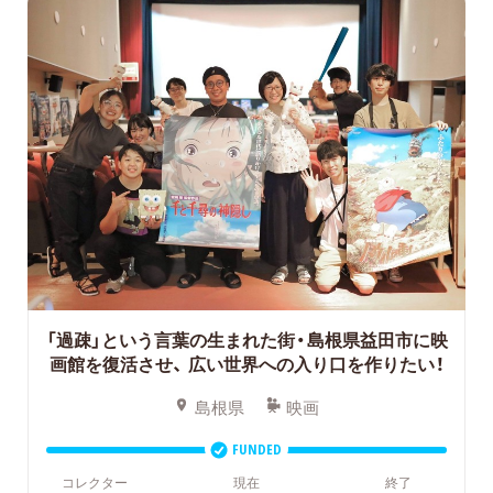
「過疎」という言葉の生まれた街・島根県益田市に映
画館を復活させ、
広い世界への入り口を作りたい！
島根県
映画
FUNDED
コレクター
現在
終了