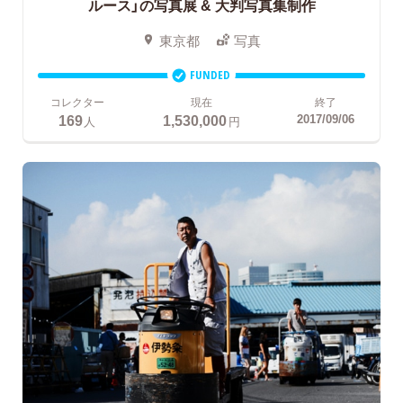
ルース」の写真展 & 大判写真集制作
東京都
写真
FUNDED
コレクター
現在
終了
169
1,530,000
2017/09/06
人
円