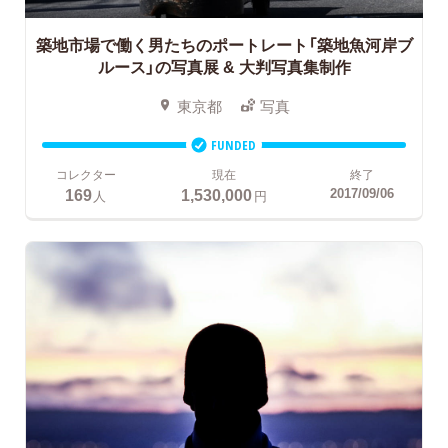
築地市場で働く男たちのポートレート「築地魚河岸ブ
ルース」の写真展 & 大判写真集制作
東京都
写真
FUNDED
コレクター
現在
終了
169
1,530,000
2017/09/06
人
円