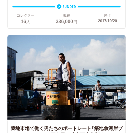
FUNDED
コレクター
現在
終了
16
336,000
2017/10/20
人
円
築地市場で働く男たちのポートレート「築地魚河岸ブ