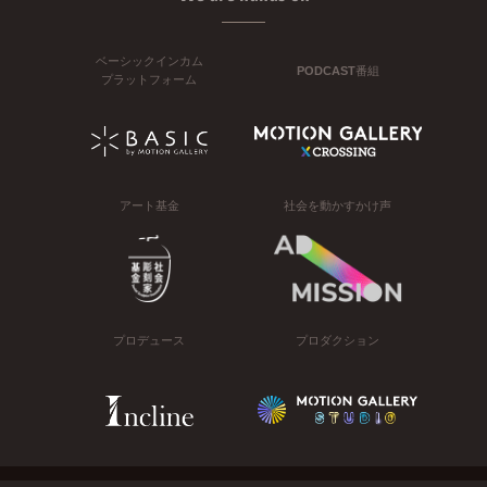
ベーシックインカム
PODCAST番組
プラットフォーム
アート基金
社会を動かすかけ声
プロデュース
プロダクション