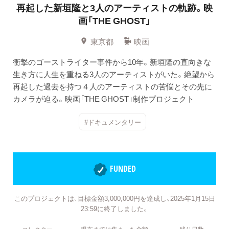
再起した新垣隆と3人のアーティストの軌跡。映
画「THE GHOST」
東京都
映画
衝撃のゴーストライター事件から10年。新垣隆の直向きな
生き方に人生を重ねる3人のアーティストがいた。絶望から
再起した過去を持つ４人のアーティストの苦悩とその先に
カメラが迫る。映画「THE GHOST」制作プロジェクト
#ドキュメンタリー
FUNDED
このプロジェクトは、目標金額3,000,000円を達成し、2025年1月15日
23:59に終了しました。
コレクター
現在までに集まった金額
残り日数