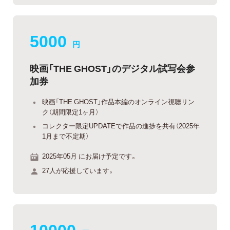
5000
円
映画「THE GHOST」のデジタル試写会参
加券
映画「THE GHOST」作品本編のオンライン視聴リン
ク（期間限定1ヶ月）
コレクター限定UPDATEで作品の進捗を共有（2025年
1月まで不定期）
2025年05月 にお届け予定です。
27人が応援しています。
10000