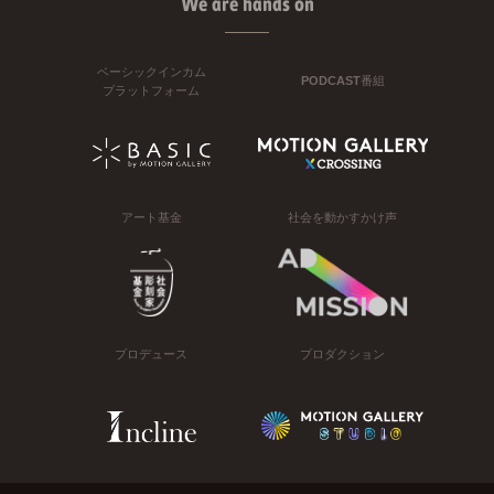
We are hands on
ベーシックインカム
PODCAST番組
プラットフォーム
アート基金
社会を動かすかけ声
プロデュース
プロダクション