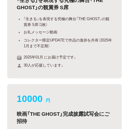
GHOST」の観賞券 S席
「生きる」を表現する究極の舞台「THE GHOST」の観
賞券 S席（1枚）
お礼メッセージ動画
コレクター限定UPDATEで作品の進捗を共有（2025年
1月まで不定期）
2025年01月 にお届け予定です。
30人が応援しています。
10000
円
映画「THE GHOST」完成披露試写会にご
招待