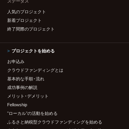
ステータス
人気のプロジェクト
新着プロジェクト
終了間際のプロジェクト
プロジェクトを始める
お申込み
クラウドファンディングとは
基本的な手順・流れ
成功事例の解説
メリット・デメリット
Fellowship
"ローカル"の活動を始める
ふるさと納税型クラウドファンディングを始める