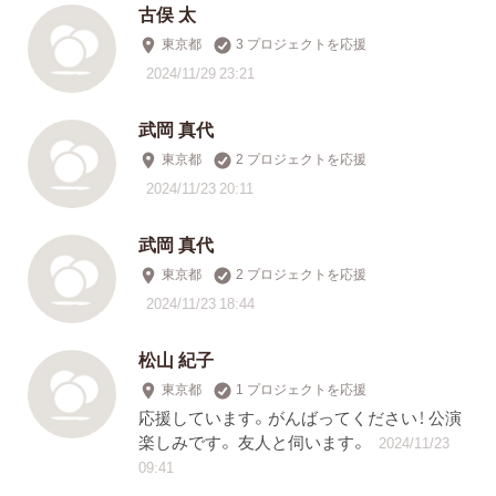
古俣 太
東京都
3 プロジェクトを応援
2024/11/29 23:21
武岡 真代
東京都
2 プロジェクトを応援
2024/11/23 20:11
武岡 真代
東京都
2 プロジェクトを応援
2024/11/23 18:44
松山 紀子
東京都
1 プロジェクトを応援
応援しています。がんばってください！ 公演
楽しみです。 友人と伺います。
2024/11/23
09:41