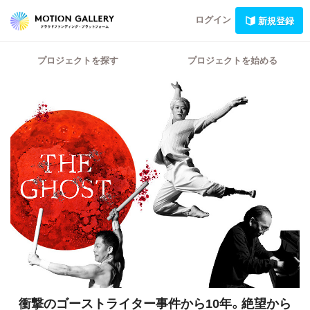
ログイン
新規登録
プロジェクトを探す
プロジェクトを始める
衝撃のゴーストライター事件から10年。絶望から