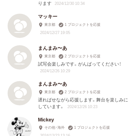
ります
2024/12/30 10:34
マッキー
東京都
1 プロジェクトを応援
2024/12/27 19:05
まんまみ〜あ
東京都
2 プロジェクトを応援
試写会楽しみです。がんばってください！
2024/12/26 10:29
まんまみ〜あ
東京都
2 プロジェクトを応援
遅ればせながら応援します。舞台を楽しみに
しています。
2024/12/26 10:23
Mickey
その他・海外
1 プロジェクトを応援
2024/12/23 13:16