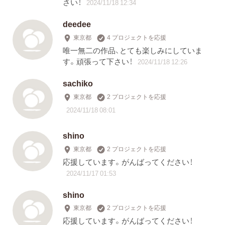
さい！
2024/11/18 12:34
deedee
東京都
4 プロジェクトを応援
唯一無二の作品、とても楽しみにしていま
す。頑張って下さい！
2024/11/18 12:26
sachiko
東京都
2 プロジェクトを応援
2024/11/18 08:01
shino
東京都
2 プロジェクトを応援
応援しています。がんばってください！
2024/11/17 01:53
shino
東京都
2 プロジェクトを応援
応援しています。がんばってください！