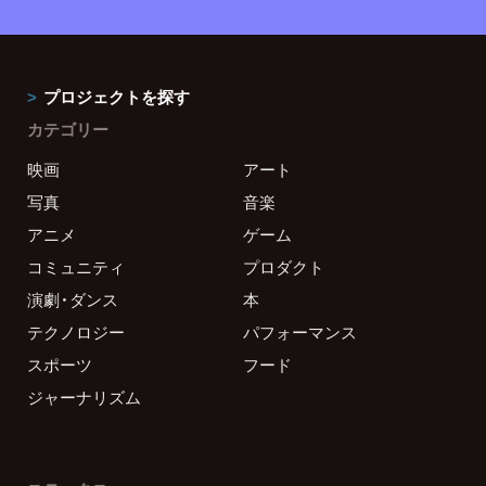
プロジェクトを探す
カテゴリー
映画
アート
写真
音楽
アニメ
ゲーム
コミュニティ
プロダクト
演劇・ダンス
本
テクノロジー
パフォーマンス
スポーツ
フード
ジャーナリズム