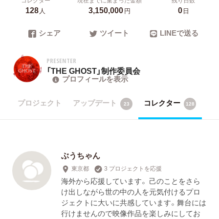
128
3,150,000
0
人
円
日
シェア
ツイート
LINEで送る
PRESENTER
「THE GHOST」制作委員会
プロフィールを表示
プロジェクト
アップデート
コレクター
23
128
ぶうちゃん
東京都
3 プロジェクトを応援
海外から応援しています。 己のことをさら
け出しながら世の中の人を元気付けるプロ
ジェクトに大いに共感しています。舞台には
行けませんので映像作品を楽しみにしてお