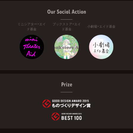
Our Social Action
ミニシアター・エイ
ブックストア・エイ
小劇場・エイド基金
ド基金
ド基金
Prize