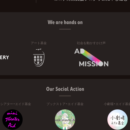
We are hands on
アート基金
社会を動かすかけ声
Our Social Action
ニシアター・エイド基金
ブックストア・エイド基金
小劇場・エイド基