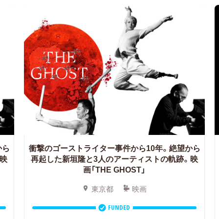
から
衝撃のゴーストライター事件から10年。絶望から
映
再起した新垣隆と3人のアーティストの軌跡。映
画「THE GHOST」
東京都
映画
FUNDED