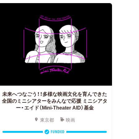
未来へつなごう！！多様な映画文化を育んできた
全国のミニシアターをみんなで応援
ミニシアタ
ー・エイド（Mini-Theater AID）基金
東京都
映画
FUNDED