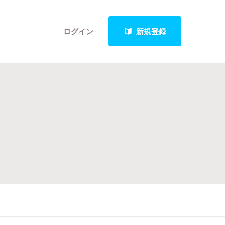
ログイン
新規登録
クト
最新進捗報告から探す