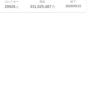
コレクター
現在
終了
29926
331,025,487
2020/05/15
人
円