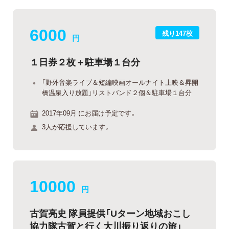
6000
残り147枚
円
１日券２枚＋駐車場１台分
「野外音楽ライブ＆短編映画オールナイト上映＆昇開
橋温泉入り放題」リストバンド２個＆駐車場１台分
2017年09月 にお届け予定です。
3人が応援しています。
10000
円
古賀亮史 隊員提供「Uターン地域おこし
協力隊古賀と行く大川振り返りの旅」