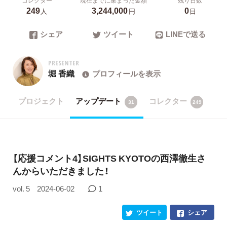
249
3,244,000
0
人
円
日
シェア
ツイート
LINEで送る
PRESENTER
堀 香織
プロフィールを表示
プロジェクト
アップデート
コレクター
31
249
【応援コメント4】SIGHTS KYOTOの​西澤徹生さ
んからいただきました！
vol. 5
2024-06-02
1
ツイート
シェア