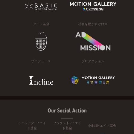
アート基金
社会を動かすかけ声
プロデュース
プロダクション
Our Social Action
ミニシアター・エイ
ブックストア・エイ
小劇場・エイド基金
ド基金
ド基金