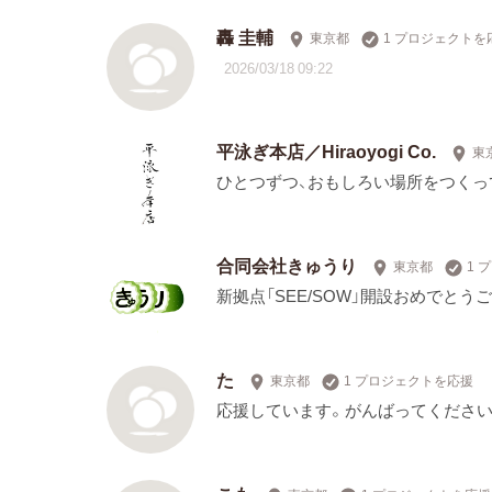
轟 圭輔
東京都
1 プロジェクトを
2026/03/18 09:22
平泳ぎ本店／Hiraoyogi Co.
東
ひとつずつ、おもしろい場所をつくって
合同会社きゅうり
東京都
1 
新拠点「SEE/SOW」開設おめでとう
た
東京都
1 プロジェクトを応援
応援しています。がんばってください