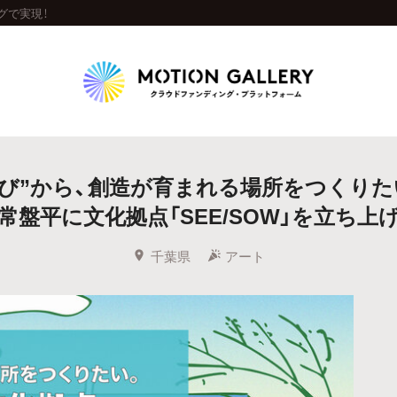
グで実現！
Highlight
遊び”から、創造が育まれる場所をつくりた
人気のプロジェクト
新着プロジェクト
終了間近のプロジェ
常盤平に文化拠点「SEE/SOW」を立ち上
Feature
千葉県
アート
タグから探す
キュレーターから探す
特集から探す
Legendary
最新達成プロジェクト
調達額が大きいプロジェクト