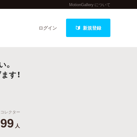
MotionGallery について
ログイン
新規登録
い。
クト
げます！
最新進捗報告から探す
コレクター
99
人