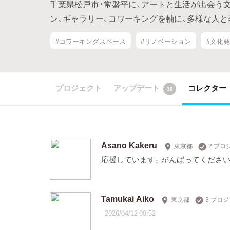
千葉県松戸市・常盤平に、アートと生活が出会う文化
ン、ギャラリー、コワーキングを軸に、多様な人
#コワーキングスペース
#リノベーション
#文化
プロジェクト
アップデート
コレクター
38
Asano Kakeru
東京都
2 プ
応援しています。がんばってください
Tamukai Aiko
東京都
3 プロ
2026/04/12 09:52