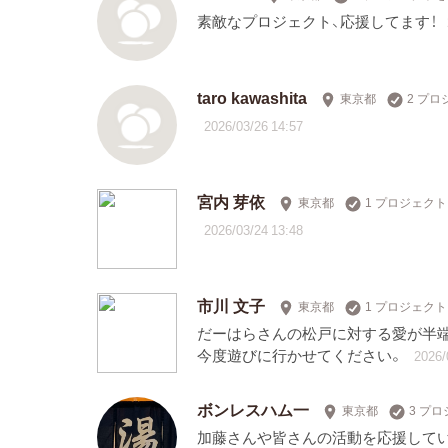
素敵なプロジェクト、応援してます！
taro kawashita
東京都
2 プ
2026/03/26 14:57
宮内 芽依
東京都
1 プロジェク
2026/03/24 13:48
市川 文子
東京都
1 プロジェク
だーはらさんの松戸に対する愛が半端
今度遊びに行かせてください。
2026/
ボンレスハム一
東京都
3 プ
加藤さんや皆さんの活動を応援してい