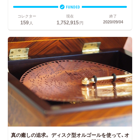
FUNDED
コレクター
現在
終了
159
1,752,915
2020/09/04
人
円
真の癒しの追求。
ディスク型オルゴールを使って、オ