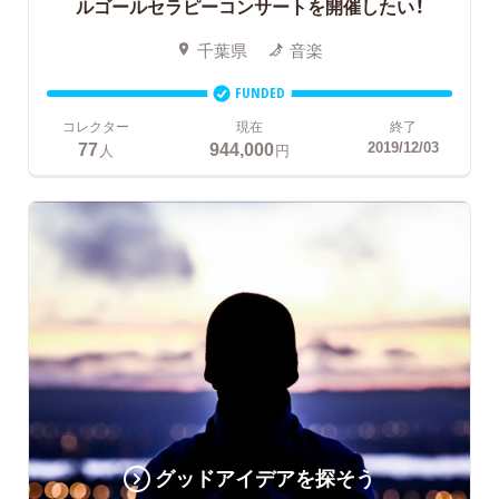
ルゴールセラピーコンサートを開催したい！
千葉県
音楽
FUNDED
コレクター
現在
終了
77
944,000
2019/12/03
人
円
グッドアイデアを探そう