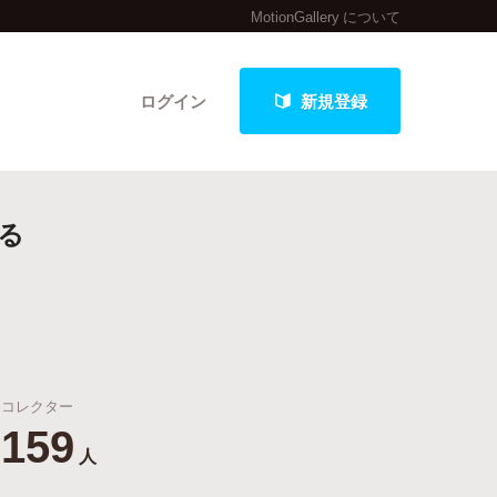
MotionGallery について
ログイン
新規登録
る
クト
最新進捗報告から探す
コレクター
159
人