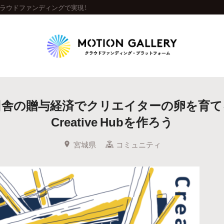
をクラウドファンディングで実現！
Highlight
田舎の贈与経済でクリエイターの卵を育て
人気のプロジェクト
新着プロジェクト
終了間近のプロジェ
Creative Hubを作ろう
Feature
宮城県
コミュニティ
タグから探す
キュレーターから探す
特集から探す
Legendary
最新達成プロジェクト
調達額が大きいプロジェクト