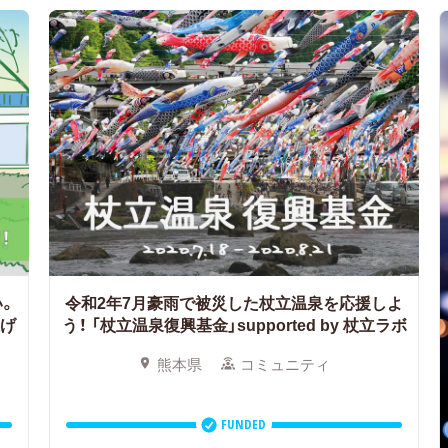
い。
令和2年7月豪雨で被災した杖立温泉を応援しよ
上げ
う！
「杖立温泉復興基金」supported by 杖立ラボ
熊本県
コミュニティ
FUNDED