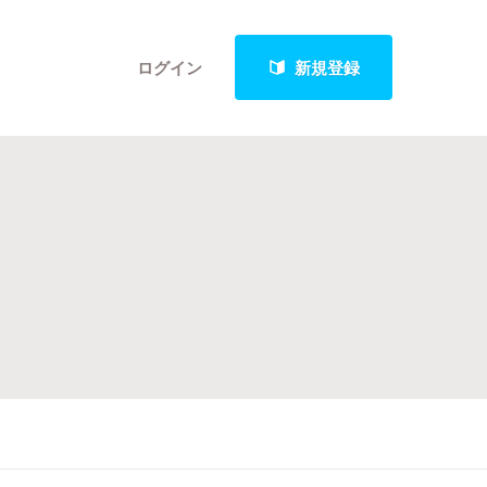
ログイン
新規登録
クト
最新進捗報告から探す