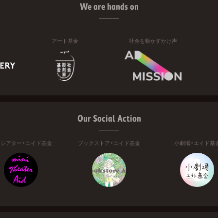
We are hands on
アート基金
社会を動かすかけ声
Our Social Action
ニシアター・エイド基金
ブックストア・エイド基金
小劇場・エイド基