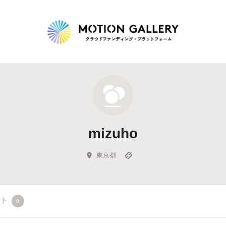
Highlight
人気のプロジェクト
新着プロジェクト
終了間近のプロジェ
mizuho
Feature
タグから探す
キュレーターから探す
特集から探す
東京都
Legendary
クト
0
最新達成プロジェクト
調達額が大きいプロジェクト