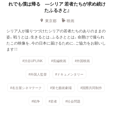
れでも僕は帰る —シリア 若者たちが求め続け
たふるさと』
東京都
映画
シリア人が撮りつづけたシリアの若者たちのありのままの
姿。戦うとは、生きるとは、ふるさととは。命懸けで撮られ
たこの映像を、今の日本に届けるために、ご協力をお願いし
ます！！
#渋谷UPLINK
#長編映画
#外国映画
#外国人監督
#ドキュメンタリー
#名古屋シネマテーク
#第七藝術劇場
#国際共同制作
#戦争
#若者
#社会問題