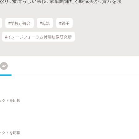
彩り、素晴らしい演技、豪華絢爛たる映像美が、貴方を映
#学校が舞台
#母親
#親子
#イメージフォーラム付属映像研究所
42
ジェクトを応援
ジェクトを応援