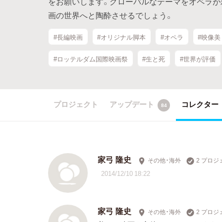
をお願いします。グローバルなテーマをオペラが
画の世界へと陶酔させるでしょう。
#長編映画
#オリジナル脚本
#オペラ
#映像美
#ロッテルダム国際映画祭
#生と死
#世界が評価
プロジェクト
アップデート
コレクター
84
家弓 隆史
その他・海外
2 プロ
2014/12/10 18:22
家弓 隆史
その他・海外
2 プロ