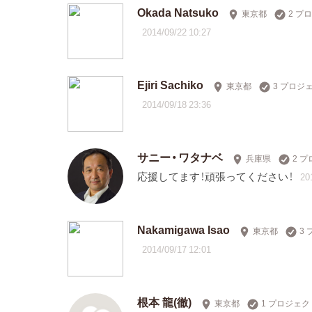
Okada Natsuko
東京都
2 プ
2014/09/22 10:27
Ejiri Sachiko
東京都
3 プロジ
2014/09/18 23:36
サニー・ワタナベ
兵庫県
2 
応援してます！頑張ってください！
20
Nakamigawa Isao
東京都
3
2014/09/17 12:01
根本 龍(徹)
東京都
1 プロジェ