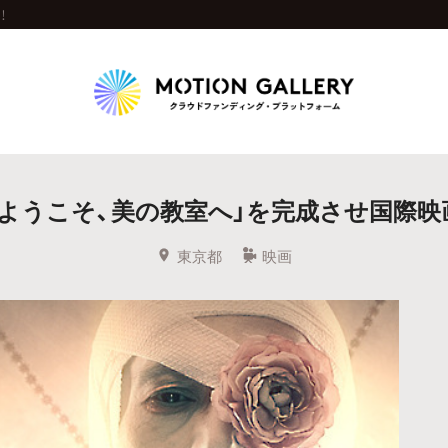
！
Highlight
「ようこそ、美の教室へ」を完成させ国際映
人気のプロジェクト
新着プロジェクト
終了間近のプロジェ
東京都
映画
Feature
タグから探す
キュレーターから探す
特集から探す
Legendary
最新達成プロジェクト
調達額が大きいプロジェクト