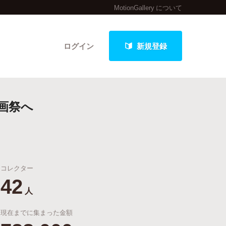
MotionGallery について
ログイン
新規登録
画祭へ
クト
コレクター
最新進捗報告から探す
42
人
現在までに集まった金額