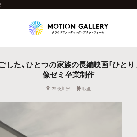
！
Highlight
ごした、ひとつの家族の長編映画「ひとりま
人気のプロジェクト
新着プロジェクト
終了間近のプロジェ
像ゼミ卒業制作
Feature
神奈川県
映画
タグから探す
キュレーターから探す
特集から探す
Legendary
最新達成プロジェクト
調達額が大きいプロジェクト