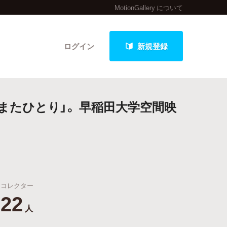
MotionGallery について
ログイン
新規登録
たひとり」。 早稲田大学空間映
クト
最新進捗報告から探す
コレクター
22
人