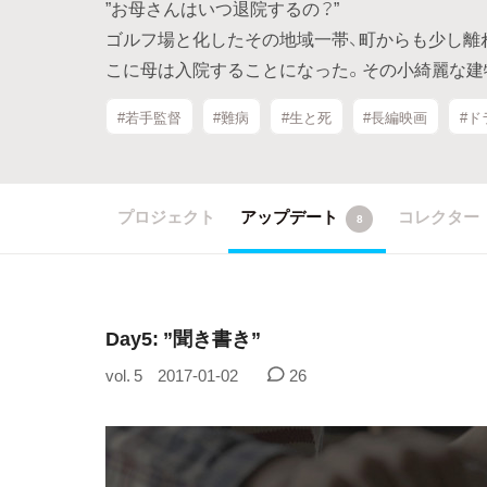
”お母さんはいつ退院するの？”
ゴルフ場と化したその地域一帯、町からも少し離
こに母は入院することになった。その小綺麗な建
#若手監督
#難病
#生と死
#長編映画
#ド
プロジェクト
アップデート
コレクター
8
Day5: ”聞き書き”
vol. 5
2017-01-02
26