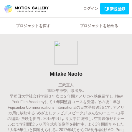
ログイン
新規登録
プロジェクトを探す
プロジェクトを始める
Mitake Naoto
三武直人
1993年神奈川県出身。
早稲田大学社会科学部３年次に２年間アメリカへ映像留学し、New
York Film Academyにて１年間監督コースを受講。その後１年は
Fujisankei Communications Internationalの日本語放送部にて、アメリ
カ用に放映する「めざましテレビ」「スピーク」「みんなのニュース」等
の編集・放映を担当。2015年9月より大学に復帰し、空間映像ゼミナー
ルにて学部開設５０周年式典映像等を制作中。よく2年間留年をした
「大学6年生」と間違えられる。2017年4月からCM制作会社「AOI Pro.」