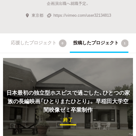
企画演出職へ就職予定。
東京都
https://vimeo.com/user32134813
応援したプロジェクト
投稿したプロジェクト
0
1
日本最初の独立型ホスピスで過ごした、ひとつの家
族の長編映画「ひとりまたひとり」。 早稲田大学空
間映像ゼミ卒業制作
終了