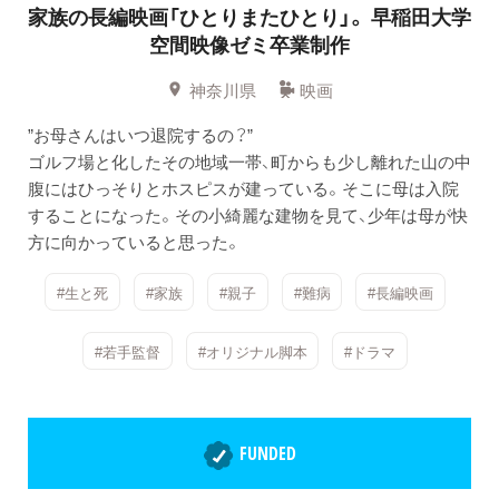
家族の長編映画「ひとりまたひとり」。 早稲田大学
空間映像ゼミ卒業制作
神奈川県
映画
”お母さんはいつ退院するの？”
ゴルフ場と化したその地域一帯、町からも少し離れた山の中
腹にはひっそりとホスピスが建っている。そこに母は入院
することになった。その小綺麗な建物を見て、少年は母が快
方に向かっていると思った。
#生と死
#家族
#親子
#難病
#長編映画
#若手監督
#オリジナル脚本
#ドラマ
FUNDED