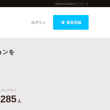
MotionGallery について
ログイン
新規登録
ョンを
クト
最新進捗報告から探す
コレクター
285
人