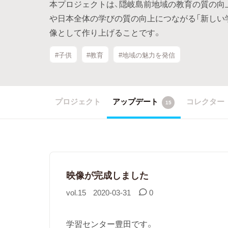
本プロジェクトは、隠岐島前地域の教育の質の向
や日本全体の学びの質の向上につながる「新しい
像として作り上げることです。
#子供
#教育
#地域の魅力を発信
プロジェクト
アップデート
コレクター
15
映像が完成しました
vol.15
2020-03-31
0
学習センター豊田です。