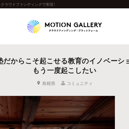
クラウドファンディングで実現！
Highlight
塾だからこそ起こせる教育のイノベーシ
人気のプロジェクト
新着プロジェクト
終了間近のプロジェ
もう一度起こしたい
Feature
島根県
コミュニティ
タグから探す
キュレーターから探す
特集から探す
Legendary
最新達成プロジェクト
調達額が大きいプロジェクト