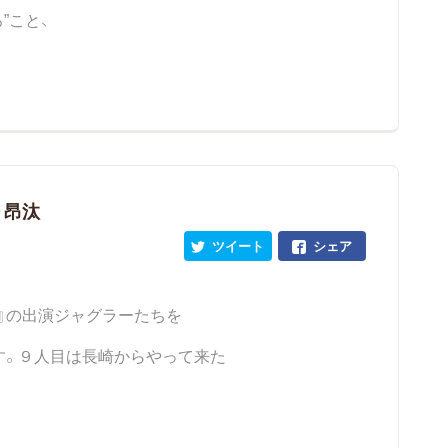
”こと、
 昂汰
ツイート
シェア
』の出演ジャグラーたちを
す。９人目は長崎からやって来た