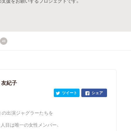
の支援をお願いするプロジェクトです。
43
 友紀子
ツイート
シェア
』の出演ジャグラーたちを
人目は唯一の女性メンバー、