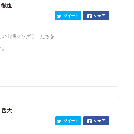
 徹也
ツイート
シェア
』の出演ジャグラーたちを
す。
 岳大
ツイート
シェア