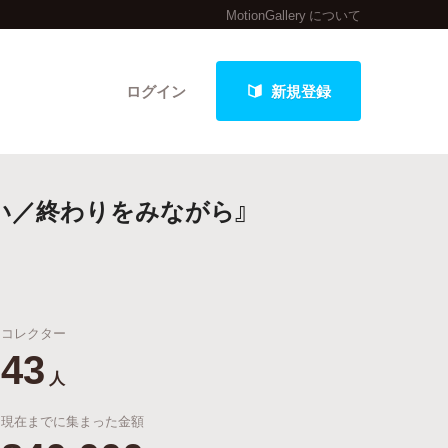
MotionGallery について
ログイン
新規登録
い／終わりをみながら』
クト
コレクター
最新進捗報告から探す
43
人
現在までに集まった金額