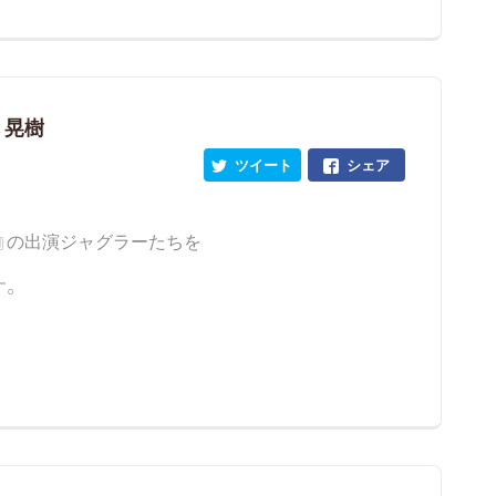
 晃樹
ツイート
シェア
』の出演ジャグラーたちを
す。