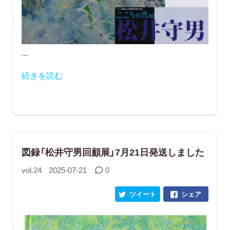
...
続きを読む
図録「松井守男回顧展」7月21日発送しました
vol.24
2025-07-21
0
ツイート
シェア