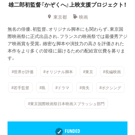
雄二郎初監督『かぞくへ』上映支援プロジェクト！
東京都
映画
無名の俳優、初監督、オリジナル脚本にも関わらず、東京国
際映画祭に正式出品され、フランスの映画祭では最優秀アジ
ア映画賞を受賞。緻密な脚本や演技力の高さを評価された
本作をより多くの皆様に届けるための配給宣伝費を募りま
す。
#世界が評価
#オリジナル脚本
#東京
#長編映画
#若手監督
#島
#ドラマ
#喪失
#ボクシング
#東京国際映画祭日本映画スプラッシュ部門
FUNDED