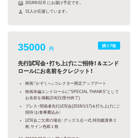
2018年02月 にお届け予定です。
31人が応援しています。
35000
残り7枚
円
先行試写会・打ち上げにご招待！＆エンド
ロールにお名前をクレジット！
映画『かぞくへ』コレクター限定アップデート
映画本編エンドロールに"SPECIAL THANKS"として
お名前を掲載(2/4(日)受付終了)
プレス・関係者先行試写会(2018/1/17)＆打ち上げにご
招待（お食事費込み）
試写会ご欠席の場合：グッズ３点一式,特別鑑賞券２
枚,サイン色紙１枚