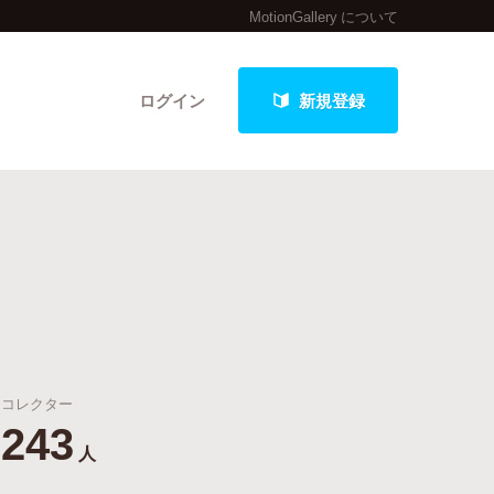
MotionGallery について
ログイン
新規登録
クト
最新進捗報告から探す
コレクター
243
人