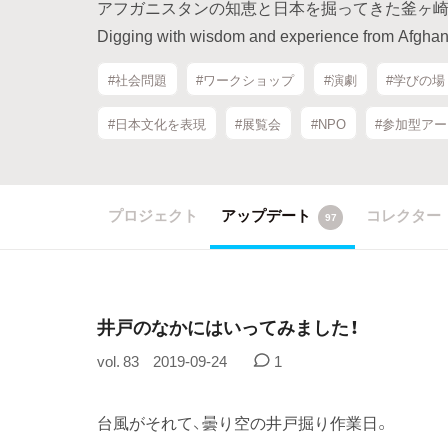
アフガニスタンの知恵と日本を掘ってきた釜ヶ崎
Digging with wisdom and experience from Afgha
#社会問題
#ワークショップ
#演劇
#学びの場
#日本文化を表現
#展覧会
#NPO
#参加型ア
プロジェクト
アップデート
コレクター
97
井戸のなかにはいってみました！
vol. 83
2019-09-24
1
台風がそれて、曇り空の井戸掘り作業日。