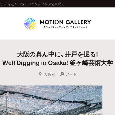
に井戸ををクラウドファンディングで実現！
Highlight
大阪の真ん中に、井戸を掘る!
人気のプロジェクト
新着プロジェクト
終了間近のプロジェ
Well Digging in Osaka! 釜ヶ崎芸術大学
Feature
大阪府
アート
タグから探す
キュレーターから探す
特集から探す
Legendary
最新達成プロジェクト
調達額が大きいプロジェクト