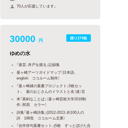
70人が応援しています。
30000
残り274枚
円
ゆめの水
「釜芸、井戸を掘る」記録集
釜ヶ崎アーツガイドマップ（日本語、
english ココルーム制作）
「釜ヶ崎縁の葉書プロジェクト」5枚セッ
ト、 釜のおじさんのイラストと名（迷）言
本「真剣なことば」（釜ヶ崎芸術大学2018制
作、80頁 カラー）
詩集「釜ヶ崎詩集」(2012-2013、約100人の
詩 198頁 ココルーム文庫）
「合作俳句葉書セット」(5枚 すっとぼけた合