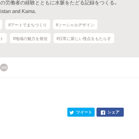
の労働者の経験とともに水脈をたどる記録をつくる。
nistan and Kama.
#アートでまちづくり
#ソーシャルデザイン
ート
#地域の魅力を発信
#日常に新しい視点をもたらす
243
ツイート
シェア