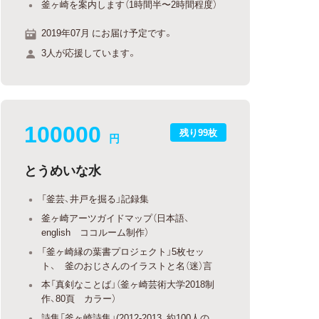
釜ヶ崎を案内します（1時間半〜2時間程度）
2019年07月 にお届け予定です。
3人が応援しています。
100000
残り99枚
円
とうめいな水
「釜芸、井戸を掘る」記録集
釜ヶ崎アーツガイドマップ（日本語、
english ココルーム制作）
「釜ヶ崎縁の葉書プロジェクト」5枚セッ
ト、 釜のおじさんのイラストと名（迷）言
本「真剣なことば」（釜ヶ崎芸術大学2018制
作、80頁 カラー）
詩集「釜ヶ崎詩集」(2012-2013、約100人の