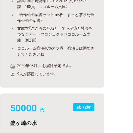
詩集「釜ヶ崎詩集」(2012-2013、約100人の
詩 198頁 ココルーム文庫）
「合作俳句葉書セット」(5枚 すっとぼけた合
作俳句の葉書）
文庫本「こころのたねとして〜記憶と社会を
つなぐアートプロジェクト」（ココルーム文
庫 302頁）
ココルーム宿泊40%オフ券 宿泊日は調整さ
せてくださいね
2020年03月 にお届け予定です。
9人が応援しています。
50000
残り2枚
円
釜ヶ崎の水