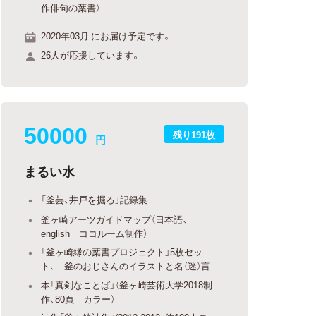
作俳句の葉書）
2020年03月 にお届け予定です。
26人が応援しています。
50000
残り191枚
円
まるい水
「釜芸、井戸を掘る」記録集
釜ヶ崎アーツガイドマップ（日本語、
english ココルーム制作）
「釜ヶ崎縁の葉書プロジェクト」5枚セッ
ト、 釜のおじさんのイラストと名（迷）言
本「真剣なことば」（釜ヶ崎芸術大学2018制
作、80頁 カラー）