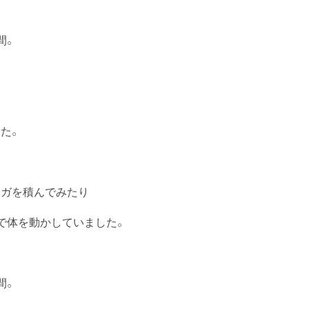
間。
た。
ンガを積んでみたり
で体を動かしていました。
間。