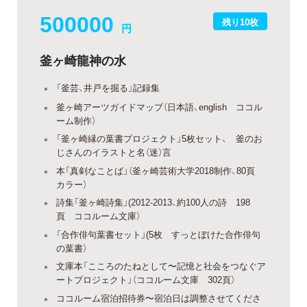
500000
残り10枚
円
釜ヶ崎龍神の水
「釜芸、井戸を掘る」記録集
釜ヶ崎アーツガイドマップ（日本語、english ココル
ーム制作）
「釜ヶ崎縁の葉書プロジェクト」5枚セット、 釜のお
じさんのイラストと名（迷）言
本「真剣なことば」（釜ヶ崎芸術大学2018制作、80頁
カラー）
詩集「釜ヶ崎詩集」(2012-2013、約100人の詩 198
頁 ココルーム文庫）
「合作俳句葉書セット」(5枚 すっとぼけた合作俳句
の葉書）
文庫本「こころのたねとして〜記憶と社会をつなぐア
ートプロジェクト」（ココルーム文庫 302頁）
ココルーム宿泊招待券〜宿泊日は調整させてくださ