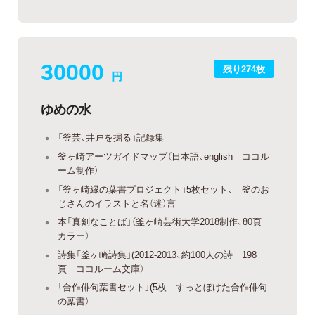
30000
残り274枚
円
ゆめの水
「釜芸、井戸を掘る」記録集
釜ヶ崎アーツガイドマップ（日本語、english ココル
ーム制作）
「釜ヶ崎縁の葉書プロジェクト」5枚セット、 釜のお
じさんのイラストと名（迷）言
本「真剣なことば」（釜ヶ崎芸術大学2018制作、80頁
カラー）
詩集「釜ヶ崎詩集」(2012-2013、約100人の詩 198
頁 ココルーム文庫）
「合作俳句葉書セット」(5枚 すっとぼけた合作俳句
の葉書）