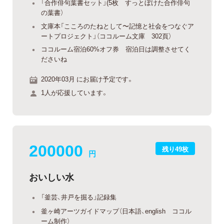
「合作俳句葉書セット」(5枚 すっとぼけた合作俳句
の葉書）
文庫本「こころのたねとして〜記憶と社会をつなぐア
ートプロジェクト」（ココルーム文庫 302頁）
ココルーム宿泊60%オフ券 宿泊日は調整させてく
ださいね
2020年03月 にお届け予定です。
1人が応援しています。
200000
残り49枚
円
おいしい水
「釜芸、井戸を掘る」記録集
釜ヶ崎アーツガイドマップ（日本語、english ココル
ーム制作）