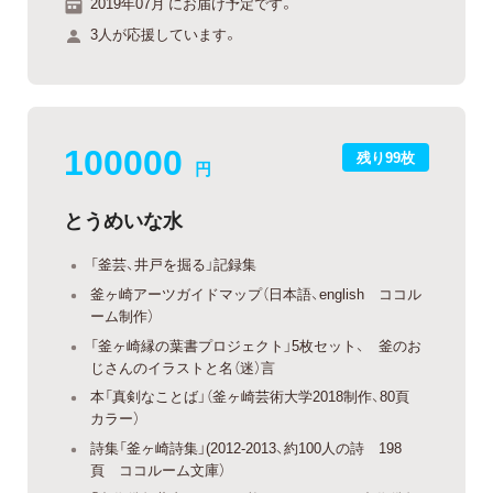
2019年07月 にお届け予定です。
3人が応援しています。
100000
残り99枚
円
とうめいな水
「釜芸、井戸を掘る」記録集
釜ヶ崎アーツガイドマップ（日本語、english ココル
ーム制作）
「釜ヶ崎縁の葉書プロジェクト」5枚セット、 釜のお
じさんのイラストと名（迷）言
本「真剣なことば」（釜ヶ崎芸術大学2018制作、80頁
カラー）
詩集「釜ヶ崎詩集」(2012-2013、約100人の詩 198
頁 ココルーム文庫）