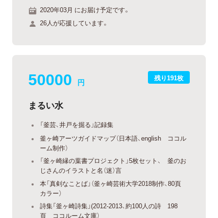
2020年03月 にお届け予定です。
26人が応援しています。
50000
残り191枚
円
まるい水
「釜芸、井戸を掘る」記録集
釜ヶ崎アーツガイドマップ（日本語、english ココル
ーム制作）
「釜ヶ崎縁の葉書プロジェクト」5枚セット、 釜のお
じさんのイラストと名（迷）言
本「真剣なことば」（釜ヶ崎芸術大学2018制作、80頁
カラー）
詩集「釜ヶ崎詩集」(2012-2013、約100人の詩 198
頁 ココルーム文庫）