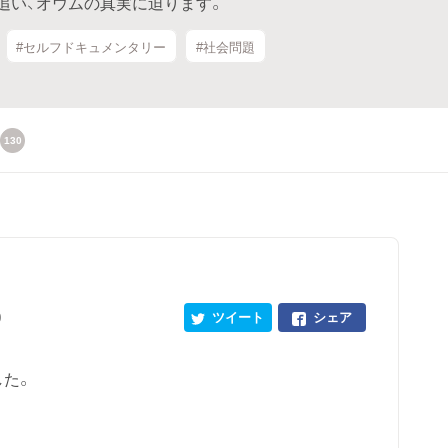
追い、オウムの真実に迫ります。
#セルフドキュメンタリー
#社会問題
130
0
ツイート
シェア
した。