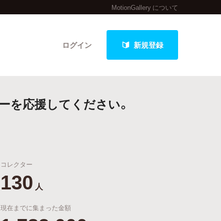
MotionGallery について
ログイン
新規登録
ーを応援してください。
クト
コレクター
最新進捗報告から探す
130
人
現在までに集まった金額