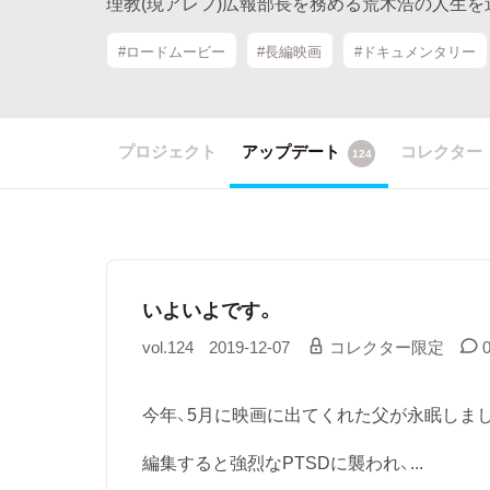
理教(現アレフ)広報部長を務める荒木浩の人生を
#ロードムービー
#長編映画
#ドキュメンタリー
プロジェクト
アップデート
コレクター
124
いよいよです。
vol.124
2019-12-07
コレクター限定
今年、5月に映画に出てくれた父が永眠しま
編集すると強烈なPTSDに襲われ、...