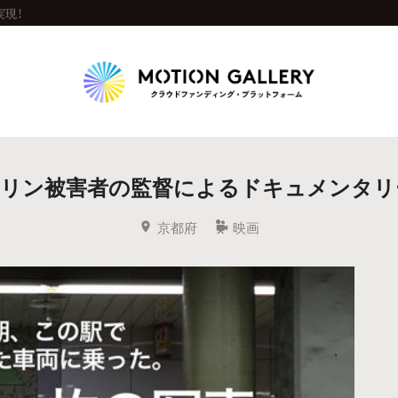
実現！
Highlight
サリン被害者の監督によるドキュメンタリ
人気のプロジェクト
新着プロジェクト
終了間近のプロジェ
京都府
映画
Feature
タグから探す
キュレーターから探す
特集から探す
Legendary
最新達成プロジェクト
調達額が大きいプロジェクト