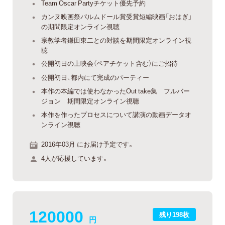
Team Oscar Partyチケット優先予約
カンヌ映画祭パルムドール賞受賞短編映画「おはぎ」
の期間限定オンライン視聴
宗教学者鎌田東二との対談を期間限定オンライン視
聴
公開初日の上映会（ペアチケット含む）にご招待
公開初日、都内にて完成のパーティー
本作の本編では使わなかったOut take集 フルバー
ジョン 期間限定オンライン視聴
本作を作ったプロセスについて講演の動画データオ
ンライン視聴
2016年03月 にお届け予定です。
4人が応援しています。
120000
残り198枚
円