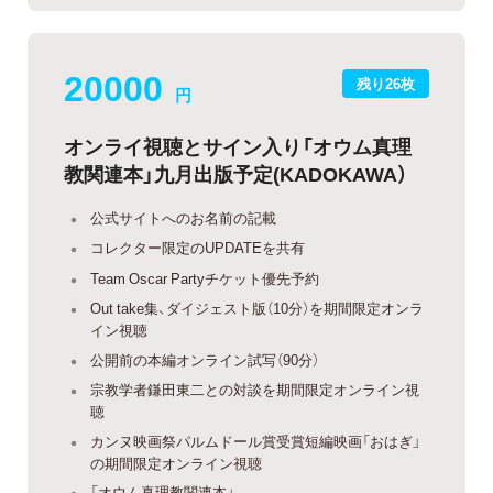
20000
残り26枚
円
オンライ視聴とサイン入り「オウム真理
教関連本」九月出版予定(KADOKAWA）
公式サイトへのお名前の記載
コレクター限定のUPDATEを共有
Team Oscar Partyチケット優先予約
Out take集、ダイジェスト版（10分）を期間限定オンラ
イン視聴
公開前の本編オンライン試写（90分）
宗教学者鎌田東二との対談を期間限定オンライン視
聴
カンヌ映画祭パルムドール賞受賞短編映画「おはぎ」
の期間限定オンライン視聴
「オウム真理教関連本」