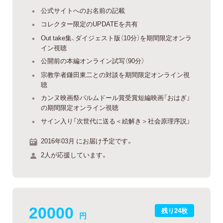
公式サイトへのお名前の記載
コレクター限定のUPDATEを共有
Out take集、ダイジェスト版（10分）を期間限定オンラ
イン視聴
公開前の本編オンライン試写（90分）
宗教学者鎌田東二との対談を期間限定オンライン視
聴
カンヌ映画祭パルムドール賞受賞短編映画「おはぎ」
の期間限定オンライン視聴
サイン入り「次世代に送る＜絵解き＞社会原理序説」
2016年03月 にお届け予定です。
2人が応援しています。
20000
残り24枚
円