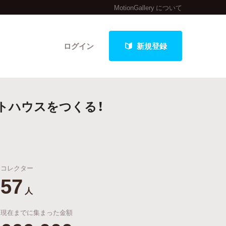
MotionGallery について
ログイン
新規登録
トハウスをつくる！
クト
コレクター
最新進捗報告から探す
57
人
現在までに集まった金額