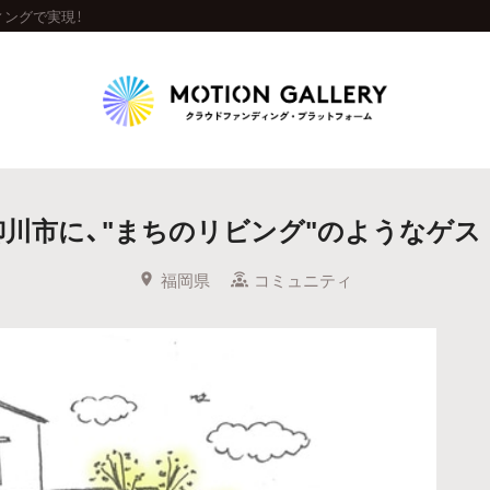
ィングで実現！
Highlight
柳川市に、"まちのリビング"のようなゲス
人気のプロジェクト
新着プロジェクト
終了間近のプロジェ
福岡県
コミュニティ
Feature
タグから探す
キュレーターから探す
特集から探す
Legendary
最新達成プロジェクト
調達額が大きいプロジェクト