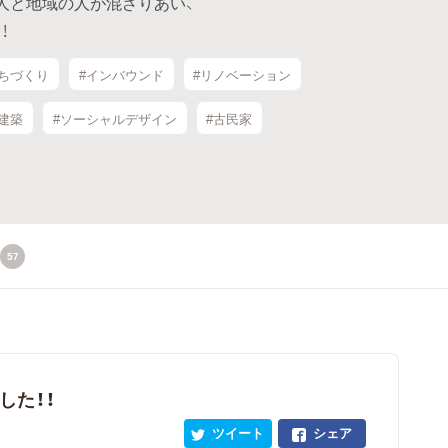
人と地域の人が混ざりあい、
！
まちづくり
#インバウンド
#リノベーション
#建築
#ソーシャルデザイン
#古民家
57
した！！
ツイート
シェア