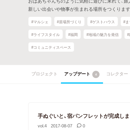
おばあちゃんちのように気軽に遊びに来れて、旅
新しい出会いや物事が生まれる場所をつくります
#マルシェ
#居場所づくり
#ゲストハウス
#
#ライフスタイル
#福岡
#地域の魅力を発信
#コミュニティスペース
プロジェクト
アップデート
コレクター
4
手ぬぐいと、宿パンフレットが完成しま
vol.4
2017-08-07
0