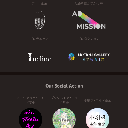
アート基金
社会を動かすかけ声
プロデュース
プロダクション
Our Social Action
ミニシアター・エイ
ブックストア・エイ
小劇場・エイド基金
ド基金
ド基金