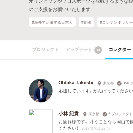
オリンピックやプロスポーツを観戦するような
のご支援をお願いいたします。
#海外で活躍する日本人
#劇団
#コンテンポラリ
プロジェクト
アップデート
コレクター
13
Ohtaka Takeshi
東京都
350
応援しています。がんばってください
小林 紀貴
東京都
5 プロジェク
お疲れ様です。 叶うことなら岡山で観
ください！
2017/07/31 22:47