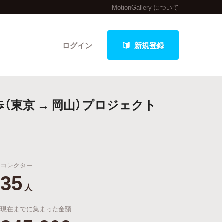
MotionGallery について
ログイン
新規登録
（東京 → 岡山）プロジェクト
クト
コレクター
最新進捗報告から探す
35
人
現在までに集まった金額