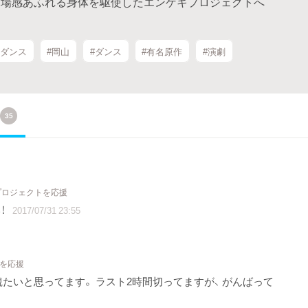
臨場感あふれる身体を駆使したエンゲキプロジェクトへ
ーダンス
#岡山
#ダンス
#有名原作
#演劇
35
 プロジェクトを応援
！
2017/07/31 23:55
トを応援
たいと思ってます。 ラスト2時間切ってますが、 がんばって