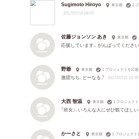
Sugimoto Hiroyo
東京都
2 
2017/07/18 09:07
佐藤ジョンソン あき
東京都
応援しています。がんばってください
野爺
東京都
1 プロジェクトを応援
激団ちち、どーなる？
2017/07/15 10:38
大西 智温
東京都
1 プロジェク
「班女」、いろんな人にぜひ観てほしい
かーさと
東京都
1 プロジェクト