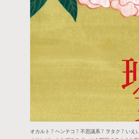
オカルト？ ヘンテコ？ 不思議系？ ヲタク？ い