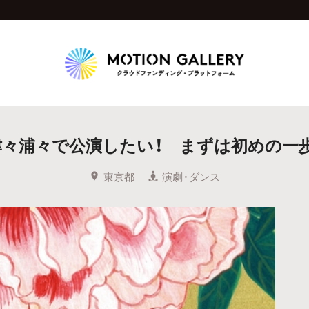
Highlight
々浦々で公演したい！ まずは初めの一歩
人気のプロジェクト
新着プロジェクト
終了間近のプロジェ
東京都
演劇・ダンス
Feature
タグから探す
キュレーターから探す
特集から探す
Legendary
最新達成プロジェクト
調達額が大きいプロジェクト