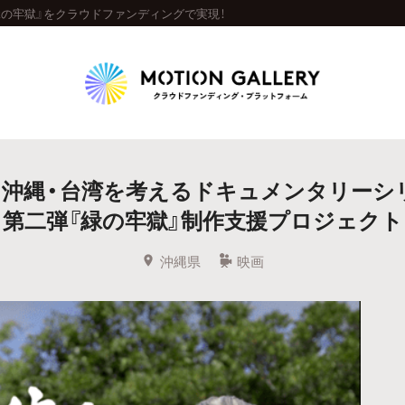
緑の牢獄』をクラウドファンディングで実現！
Highlight
・沖縄・台湾を考えるドキュメンタリーシ
人気のプロジェクト
新着プロジェクト
終了間近のプロジェ
第二弾『緑の牢獄』制作支援プロジェクト
Feature
沖縄県
映画
タグから探す
キュレーターから探す
特集から探す
Legendary
最新達成プロジェクト
調達額が大きいプロジェクト