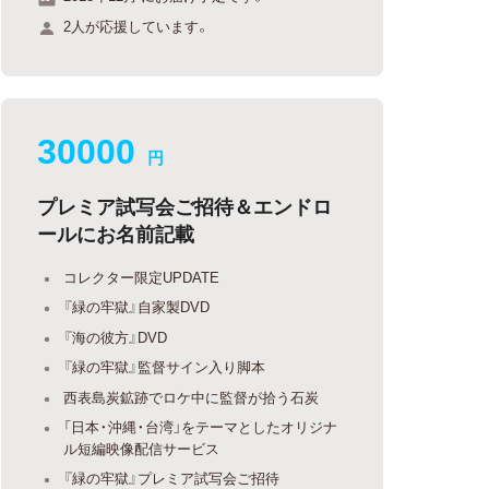
2人が応援しています。
30000
円
プレミア試写会ご招待＆エンドロ
ールにお名前記載
コレクター限定UPDATE
『緑の牢獄』自家製DVD
『海の彼方』DVD
『緑の牢獄』監督サイン入り脚本
西表島炭鉱跡でロケ中に監督が拾う石炭
「日本・沖縄・台湾」をテーマとしたオリジナ
ル短編映像配信サービス
『緑の牢獄』プレミア試写会ご招待