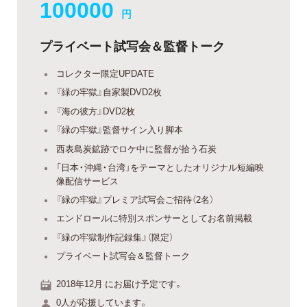
100000
円
プライベート試写会＆監督トーク
コレクター限定UPDATE
『緑の牢獄』自家製DVD2枚
『海の彼方』DVD2枚
『緑の牢獄』監督サイン入り脚本
西表島炭鉱跡でロケ中に監督が拾う石炭
「日本・沖縄・台湾」をテーマとしたオリジナル短編映
像配信サービス
『緑の牢獄』プレミア試写会ご招待（2名）
エンドロールに特別スポンサーとしてお名前掲載
『緑の牢獄制作記録集』（限定）
プライベート試写会＆監督トーク
2018年12月 にお届け予定です。
0人が応援しています。