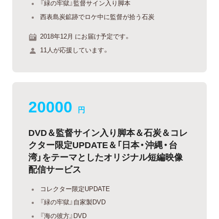
『緑の牢獄』監督サイン入り脚本
西表島炭鉱跡でロケ中に監督が拾う石炭
2018年12月 にお届け予定です。
11人が応援しています。
20000
円
DVD＆監督サイン入り脚本＆石炭＆コレ
クター限定UPDATE＆「日本・沖縄・台
湾」をテーマとしたオリジナル短編映像
配信サービス
コレクター限定UPDATE
『緑の牢獄』自家製DVD
『海の彼方』DVD