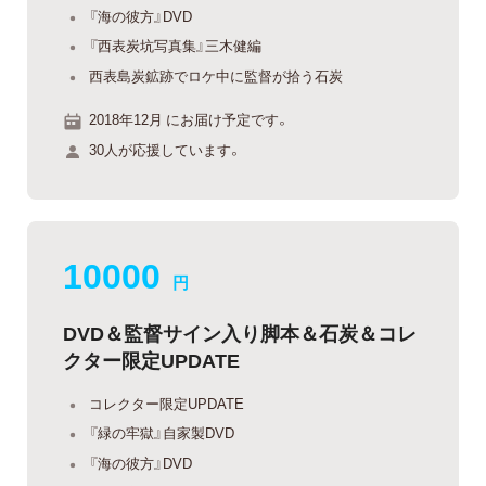
『海の彼方』DVD
『西表炭坑写真集』三木健編
西表島炭鉱跡でロケ中に監督が拾う石炭
2018年12月 にお届け予定です。
30人が応援しています。
10000
円
DVD＆監督サイン入り脚本＆石炭＆コレ
クター限定UPDATE
コレクター限定UPDATE
『緑の牢獄』自家製DVD
『海の彼方』DVD