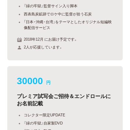
『緑の牢獄』監督サイン入り脚本
西表島炭鉱跡でロケ中に監督が拾う石炭
「日本・沖縄・台湾」をテーマとしたオリジナル短編映
像配信サービス
2018年12月 にお届け予定です。
2人が応援しています。
30000
円
プレミア試写会ご招待＆エンドロールに
お名前記載
コレクター限定UPDATE
『緑の牢獄』自家製DVD