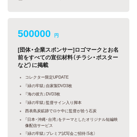
500000
円
[団体・企業スポンサー]ロゴマークとお名
前をすべての宣伝材料（チラシ・ポスター
など）に掲載
コレクター限定UPDATE
『緑の牢獄』自家製DVD3枚
『海の彼方』DVD3枚
『緑の牢獄』監督サイン入り脚本
西表島炭鉱跡でロケ中に監督が拾う石炭
「日本・沖縄・台湾」をテーマとしたオリジナル短編映
像配信サービス
『緑の牢獄』プレミア試写会ご招待（5名）