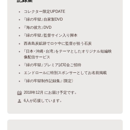
コレクター限定UPDATE
『緑の牢獄』自家製DVD
『海の彼方』DVD
『緑の牢獄』監督サイン入り脚本
西表島炭鉱跡でロケ中に監督が拾う石炭
「日本・沖縄・台湾」をテーマとしたオリジナル短編映
像配信サービス
『緑の牢獄』プレミア試写会ご招待
エンドロールに特別スポンサーとしてお名前掲載
『緑の牢獄制作記録集』（限定）
2018年12月 にお届け予定です。
6人が応援しています。