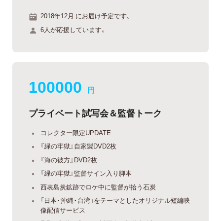
2018年12月 にお届け予定です。
6人が応援しています。
100000
円
プライベート試写会＆監督トーク
コレクター限定UPDATE
『緑の牢獄』自家製DVD2枚
『海の彼方』DVD2枚
『緑の牢獄』監督サイン入り脚本
西表島炭鉱跡でロケ中に監督が拾う石炭
「日本・沖縄・台湾」をテーマとしたオリジナル短編映
像配信サービス