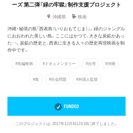
ーズ
第二弾『緑の牢獄』制作支援プロジェクト
沖縄県
映画
沖縄・秘境の島「西表島（いりおもてじま）」。緑のジャングル
におおわれた美しい島。ここにはかつて、大きな炭鉱があっ
た…。炭鉱の歴史と、西表に生きる人々の歴史再現映画を制
作中です。
#長編映画
#ドキュメンタリー
#台湾
#沖縄
#島
#社会問題
#外国人監督
FUNDED
このプロジェクトは、2017年12月4日23:59に終了しました。