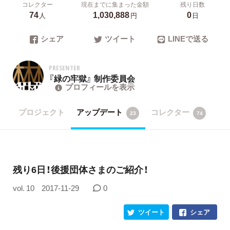
コレクター
現在までに集まった金額
残り日数
74
1,030,888
0
人
円
日
シェア
ツイート
LINEで送る
PRESENTER
『緑の牢獄』 制作委員会
プロフィールを表示
プロジェクト
アップデート
コレクター
23
74
残り6日！後援団体さまのご紹介！
vol. 10
2017-11-29
0
ツイート
シェア