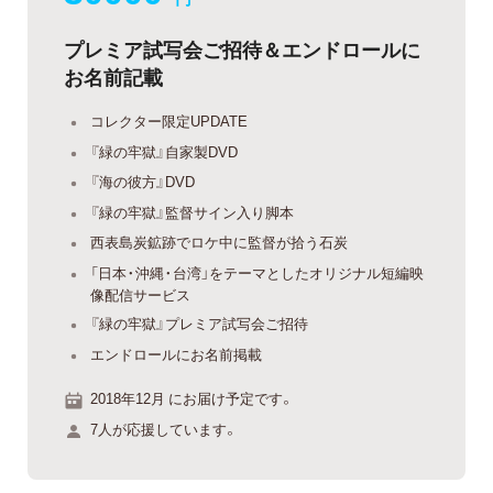
プレミア試写会ご招待＆エンドロールに
お名前記載
コレクター限定UPDATE
『緑の牢獄』自家製DVD
『海の彼方』DVD
『緑の牢獄』監督サイン入り脚本
西表島炭鉱跡でロケ中に監督が拾う石炭
「日本・沖縄・台湾」をテーマとしたオリジナル短編映
像配信サービス
『緑の牢獄』プレミア試写会ご招待
エンドロールにお名前掲載
2018年12月 にお届け予定です。
7人が応援しています。