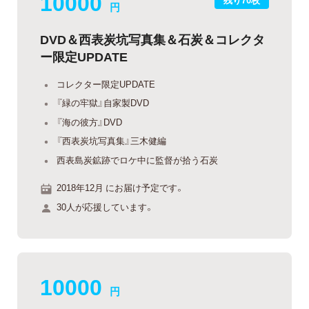
10000
円
DVD＆西表炭坑写真集＆石炭＆コレクタ
ー限定UPDATE
コレクター限定UPDATE
『緑の牢獄』自家製DVD
『海の彼方』DVD
『西表炭坑写真集』三木健編
西表島炭鉱跡でロケ中に監督が拾う石炭
2018年12月 にお届け予定です。
30人が応援しています。
10000
円