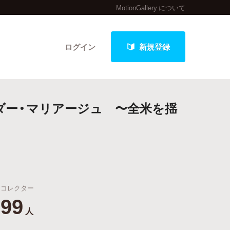
MotionGallery について
ログイン
新規登録
ダー・マリアージュ 〜全米を揺
クト
最新進捗報告から探す
コレクター
99
人