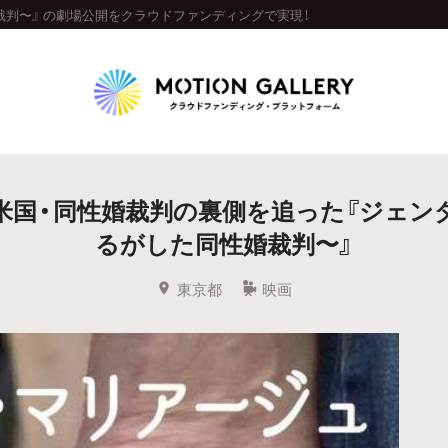
判〜』 の劇場公開をクラウドファンディングで実現！
Highlight
米国・同性婚裁判の裏側を追った『ジェン
人気のプロジェクト
新着プロジェクト
終了間近のプロジェ
るがした同性婚裁判〜』
Feature
東京都
映画
タグから探す
キュレーターから探す
特集から探す
Legendary
最新達成プロジェクト
調達額が大きいプロジェクト