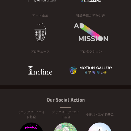
アート基金
社会を動かすかけ声
プロデュース
プロダクション
Our Social Action
ミニシアター・エイ
ブックストア・エイ
小劇場・エイド基金
ド基金
ド基金