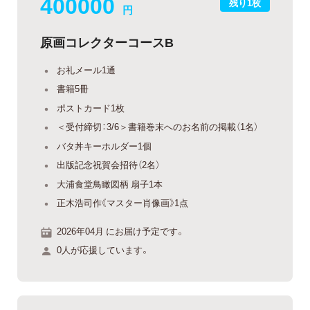
400000
残り1枚
円
原画コレクターコースB
お礼メール1通
書籍5冊
ポストカード1枚
＜受付締切：3/6＞書籍巻末へのお名前の掲載（1名）
バタ丼キーホルダー1個
出版記念祝賀会招待（2名）
大浦食堂鳥瞰図柄 扇子1本
正木浩司作《マスター肖像画》1点
2026年04月 にお届け予定です。
0人が応援しています。