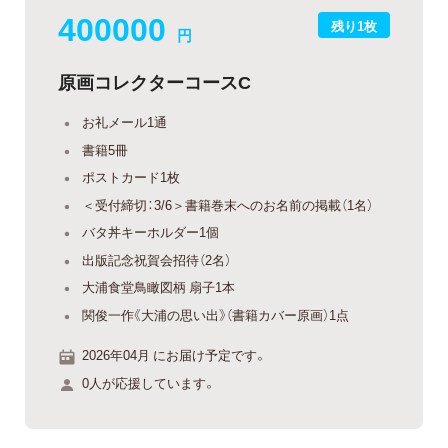
400000
残り1枚
円
原画コレクターコースC
お礼メール1通
書籍5冊
ポストカード1枚
＜受付締切：3/6＞書籍巻末へのお名前の掲載（1名）
バタ丼キーホルダー1個
出版記念祝賀会招待（2名）
大浦食堂鳥瞰図柄 扇子1本
関俊一作《大浦の思い出》（書籍カバー原画）1点
2026年04月 にお届け予定です。
0人が応援しています。