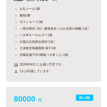
お礼メール1通
書籍3冊
ポストカード1枚
＜受付締切：3/6＞書籍巻末へのお名前の掲載（1名）
バタ丼キーホルダー1個
出版記念祝賀会招待（2名）
大浦食堂鳥瞰図柄 扇子1本
伊藤高麗子作《陶製バタ丼くん》1個
2026年04月 にお届け予定です。
3人が応援しています。
80000
残り8枚
円