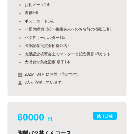
お礼メール1通
書籍3冊
ポストカード1枚
＜受付締切：3/6＞書籍巻末へのお名前の掲載（1名）
バタ丼キーホルダー1個
出版記念祝賀会招待（2名）
出版記念祝賀会上でマスターと記念撮影×3カット
大浦食堂鳥瞰図柄 扇子1本
2026年04月 にお届け予定です。
3人が応援しています。
60000
残り17枚
円
陶製バタ丼くんコース