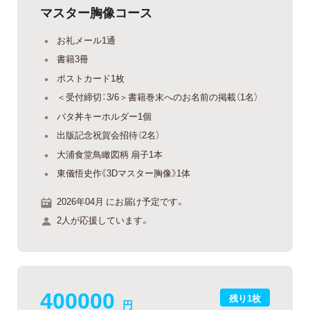
マスター胸像コース
お礼メール1通
書籍3冊
ポストカード1枚
＜受付締切：3/6＞書籍巻末へのお名前の掲載（1名）
バタ丼キーホルダー1個
出版記念祝賀会招待（2名）
大浦食堂鳥瞰図柄 扇子1本
東儀悟史作《3Dマスター胸像》1体
2026年04月 にお届け予定です。
2人が応援しています。
400000
残り1枚
円