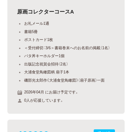
原画コレクターコースA
お礼メール1通
書籍5冊
ポストカード1枚
＜受付締切：3/6＞書籍巻末へのお名前の掲載（1名）
バタ丼キーホルダー1個
出版記念祝賀会招待（2名）
大浦食堂鳥瞰図柄 扇子1本
磯部光太郎作《大浦食堂鳥瞰図》（扇子原画）一面
2026年04月 にお届け予定です。
0人が応援しています。