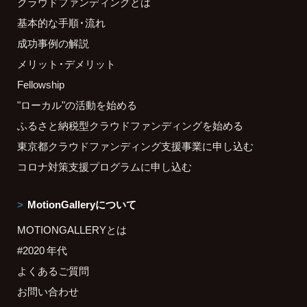
クラウドファンディングとは
基本的な手順・流れ
成功事例の解説
メリット・デメリット
Fellowship
"ローカル"の活動を始める
ふるさと納税型クラウドファンディングを始める
東京都クラウドファンディング支援事業に申し込む
コロナ対策支援プログラムに申し込む
MotionGalleryについて
MOTIONGALLERYとは
#2020 年代
よくあるご質問
お問い合わせ