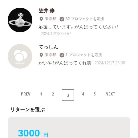
笠井 修
東京都
32 プロジェクトを応援
応援しています。がんばってください！
2024/12/18 00:57
てっしん
東京都
1 プロジェクトを応援
かいや！がんばってくれ笑
2024/12/17 23:08
PREV
1
2
4
5
NEXT
3
リターンを選ぶ
3000
円