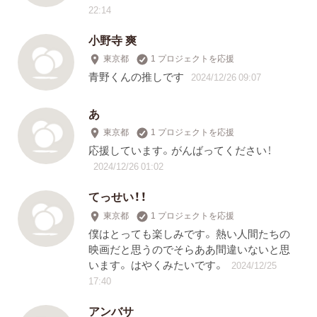
22:14
小野寺 爽
東京都
1 プロジェクトを応援
青野くんの推しです
2024/12/26 09:07
あ
東京都
1 プロジェクトを応援
応援しています。がんばってください！
2024/12/26 01:02
てっせい！！
東京都
1 プロジェクトを応援
僕はとっても楽しみです。 熱い人間たちの
映画だと思うのでそらああ間違いないと思
います。 はやくみたいです。
2024/12/25
17:40
アンバサ