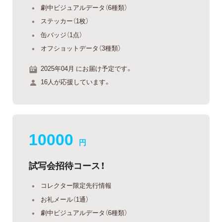
劇中ビジュアルデータ（6種類）
ステッカー（1枚）
缶バッジ（1点）
オフショットデータ（3種類）
2025年04月 にお届け予定です。
16人が応援しています。
10000
円
試写会招待コース！
コレクター限定先行情報
お礼メール（1通）
劇中ビジュアルデータ（6種類）