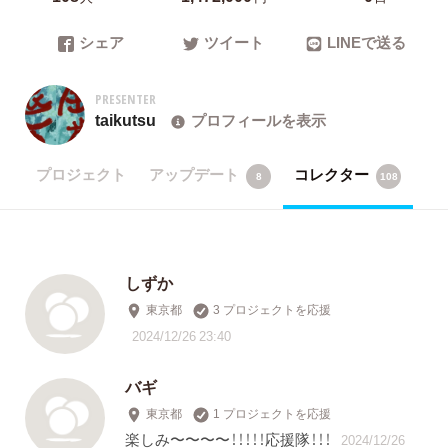
シェア
ツイート
LINEで送る
PRESENTER
taikutsu
プロフィールを表示
プロジェクト
アップデート
コレクター
8
108
しずか
東京都
3 プロジェクトを応援
2024/12/26 23:40
バギ
東京都
1 プロジェクトを応援
楽しみ〜〜〜〜！！！！！応援隊！！！
2024/12/26