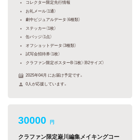
コレクター限定先行情報
お礼メール（1通）
劇中ビジュアルデータ（6種類）
ステッカー（1枚）
缶バッジ（1点）
オフショットデータ（3種類）
試写会招待券（1枚）
クラファン限定ポスターB（1枚）（B2サイズ）
2025年04月 にお届け予定です。
0人が応援しています。
30000
円
クラファン限定巌川編集メイキングコー