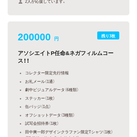
2人が応援しています。
200000
残り3枚
円
アソシエイトP任命&ネガフィルムコー
ス！！
コレクター限定先行情報
お礼メール（1通）
劇中ビジュアルデータ（6種類）
ステッカー（1枚）
缶バッジ（1点）
オフショットデータ（3種類）
試写会招待券（1枚）
田中爽一郎デザインクラファン限定Tシャツ（1枚）