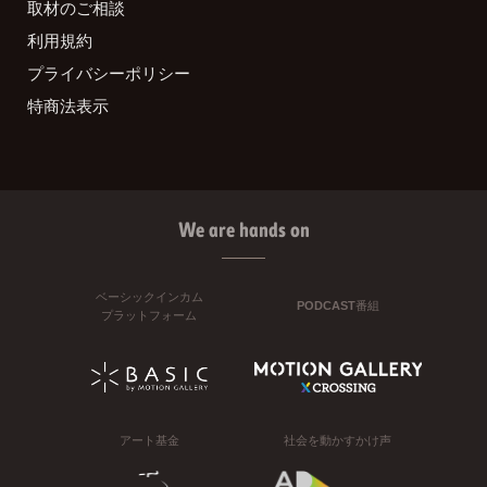
取材のご相談
利用規約
プライバシーポリシー
特商法表示
We are hands on
ベーシックインカム
PODCAST番組
プラットフォーム
アート基金
社会を動かすかけ声