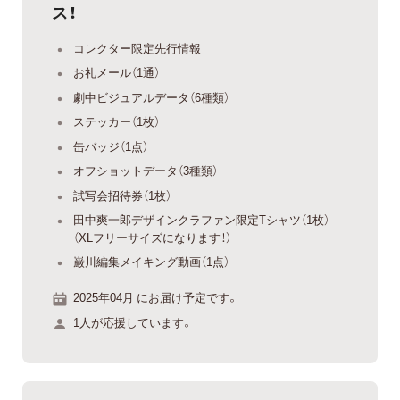
ス！
コレクター限定先行情報
お礼メール（1通）
劇中ビジュアルデータ（6種類）
ステッカー（1枚）
缶バッジ（1点）
オフショットデータ（3種類）
試写会招待券（1枚）
田中爽一郎デザインクラファン限定Tシャツ（1枚）
（XLフリーサイズになります！）
巌川編集メイキング動画（1点）
2025年04月 にお届け予定です。
1人が応援しています。