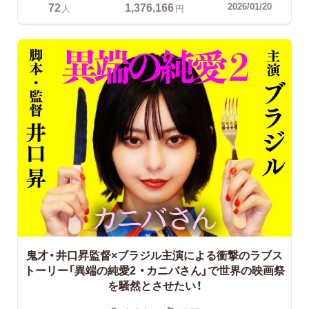
72
1,376,166
2026/01/20
人
円
鬼才・井口昇監督×ブラジル主演による衝撃のラブス
トーリー「異端の純愛2
・カニバさん」で世界の映画祭
を騒然とさせたい！