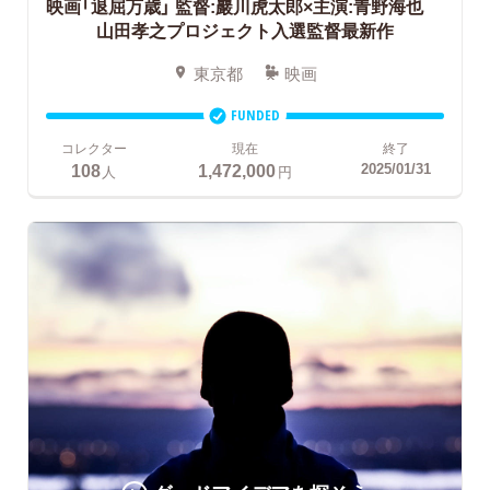
映画「退屈万歳」 監督:巖川⻁太郎×主演:青野海也
山田孝之プロジェクト入選監督最新作
東京都
映画
FUNDED
コレクター
現在
終了
108
1,472,000
2025/01/31
人
円