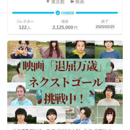
東京都
映画
FUNDED
コレクター
現在
終了
122
2,125,000
2025/02/25
人
円