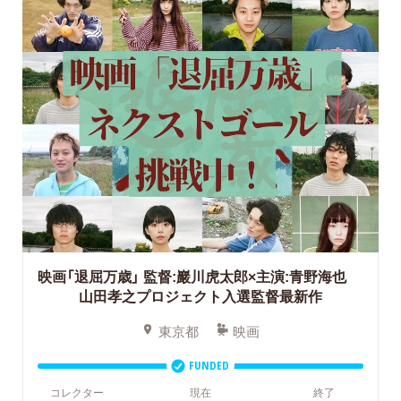
映画「退屈万歳」 監督:巖川⻁太郎×主演:青野海也
山田孝之プロジェクト入選監督最新作
東京都
映画
FUNDED
コレクター
現在
終了