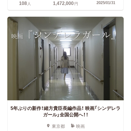
108
1,472,000
2025/01/31
人
円
5年ぶりの新作！緒方貴臣長編作品！
映画「シンデレラ
ガール」全国公開へ！！
東京都
映画