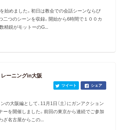
影を始めました。初日は教会での会話シーンならび
つ二つのシーンを収録。開始から6時間で１００カ
精鋭がモットーのG...
トレーニングin大阪
ツイート
シェア
の大阪編として、11月1日（土）にガンアクション
ナーを開催しました。前回の東京から連続でご参加
ざ名古屋からこの...