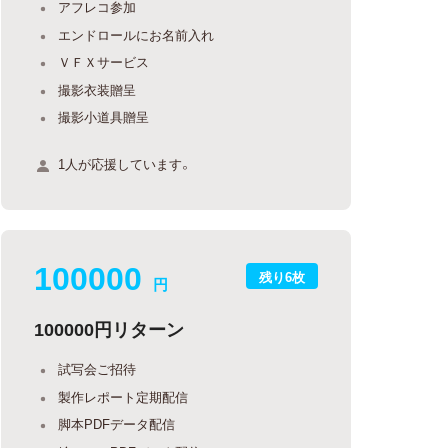
アフレコ参加
エンドロールにお名前入れ
ＶＦＸサービス
撮影衣装贈呈
撮影小道具贈呈
1人が応援しています。
100000
残り6枚
円
100000円リターン
試写会ご招待
製作レポート定期配信
脚本PDFデータ配信