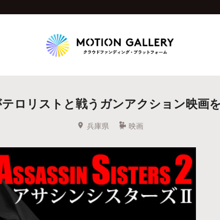
Highlight
がテロリストと戦うガンアクション映画を
人気のプロジェクト
新着プロジェクト
終了間近のプロジェ
兵庫県
映画
Feature
タグから探す
キュレーターから探す
特集から探す
Legendary
最新達成プロジェクト
調達額が大きいプロジェクト