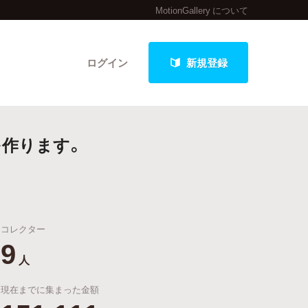
MotionGallery について
ログイン
新規登録
作ります。
クト
コレクター
最新進捗報告から探す
9
人
現在までに集まった金額