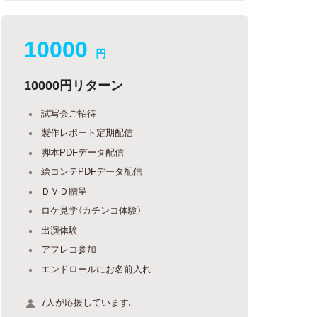
10000
円
10000円リターン
試写会ご招待
製作レポート定期配信
脚本PDFデータ配信
絵コンテPDFデータ配信
ＤＶＤ贈呈
ロケ見学（カチンコ体験）
出演体験
アフレコ参加
エンドロールにお名前入れ
7人が応援しています。