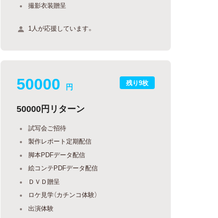
撮影衣装贈呈
1人が応援しています。
50000
残り9枚
円
50000円リターン
試写会ご招待
製作レポート定期配信
脚本PDFデータ配信
絵コンテPDFデータ配信
ＤＶＤ贈呈
ロケ見学（カチンコ体験）
出演体験