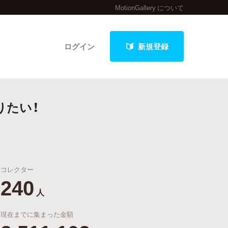
MotionGallery について
ログイン
新規登録
りたい！
クト
コレクター
最新進捗報告から探す
240
人
現在までに集まった金額