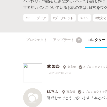
パン作りに情熱を注ぎながら、パンのお話も作っ
世界初、パンについているお話の本は、日常をワ
#アートブック
#ブックレット
#パン
#食文化
プロジェクト
アップデート
コレクター
29
林 加奈
東京都
2 プロジェクトを
2026/02/10 23:40
ほちょ
東京都
1 プロジェクトを
達成おめでとうございます！！ 本とパ