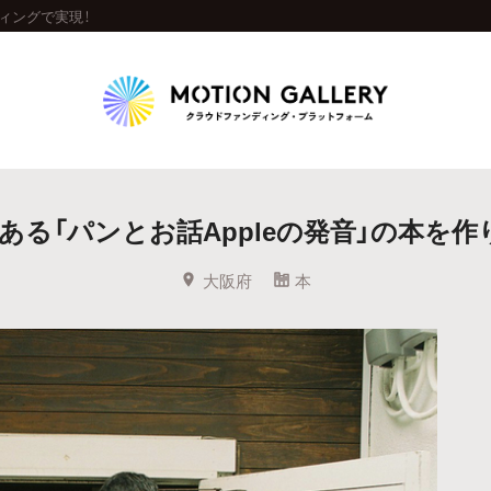
ディングで実現！
Highlight
ある「パンとお話Appleの発音」の本を作
人気のプロジェクト
新着プロジェクト
終了間近のプロジェ
大阪府
本
Feature
タグから探す
キュレーターから探す
特集から探す
Legendary
最新達成プロジェクト
調達額が大きいプロジェクト